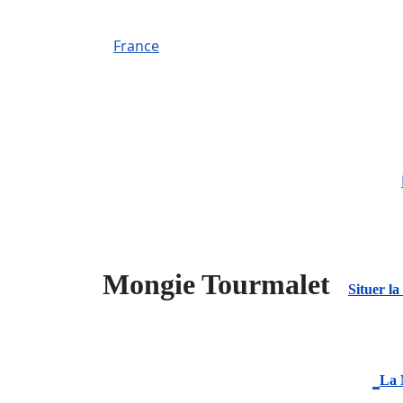
France
Mongie Tourmalet
Situer la
La 