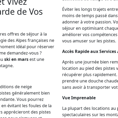
t Vivez
arde de Vos
Éviter les longs trajets entr
moins de temps passé dans 
adonner à votre passion. V
séjour en optimisant chaqu
es offres de séjour à la
améliorer vos compétences 
agie des Alpes françaises ne
vous amuser sur les pistes.
 moment idéal pour réserver
Accès Rapide aux Services 
i, me demandez-vous ?
au
ski en mars
est une
Après une journée bien rempl
ntagne.
location au pied des pistes
récupérer plus rapidement.
prendre une douche chaude,
nditions de neige
sans avoir à transporter vot
s pistes généralement bien
Vue Imprenable
ondante. Vous pourrez
 en évitant les foules de la
La plupart des locations au 
rs apprécieront des pistes
spectaculaires sur les mon