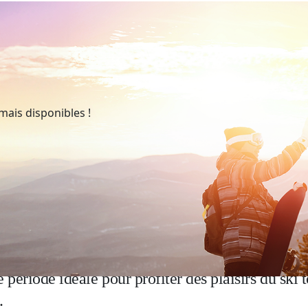
mais disponibles !
ars
ble ! À ce
moment-là
de l’année,
l’enneigement de
e période idéale pour profiter des plaisirs du ski t
.