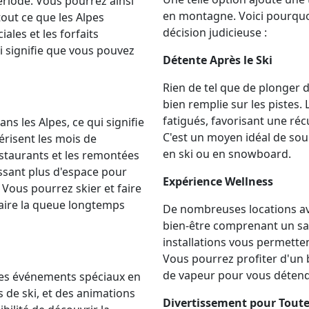
période. Vous pourrez ainsi
en montagne. Voici pourquoi
tout ce que les Alpes
décision judicieuse :
iales et les forfaits
 signifie que vous pouvez
Détente Après le Ski
Rien de tel que de plonger 
bien remplie sur les pistes.
fatigués, favorisant une ré
s les Alpes, ce qui signifie
C'est un moyen idéal de sou
érisent les mois de
en ski ou en snowboard.
restaurants et les remontées
ssant plus d'espace pour
Expérience Wellness
. Vous pourrez skier et faire
faire la queue longtemps
De nombreuses locations av
bien-être comprenant un s
installations vous permetten
Vous pourrez profiter d'un 
de vapeur pour vous détend
des événements spéciaux en
s de ski, et des animations
Divertissement pour Toute