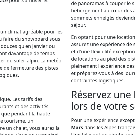
pace pour s'amuser et
de panoramas à couper le so
hébergement au cœur des alp
sommets enneigés deviendr
séjour.
 un climat agréable pour les
En optant pour une location
ou faire du snowboard sous
assurez une expérience de s
s douces qu'en janvier ou
et d'une flexibilité exceptio
iront davantage de temps
de locations au pied des pis
er du soleil alpin. La météo
pleinement l'expérience des
que de fermeture des pistes
et préparez-vous à des journ
ogiques.
contraintes logistiques.
Réservez une 
que. Les tarifs des
lors de votre 
rants et des activités
 que pendant la haute
Pour une expérience except
de tourisme, un
Mars
dans les Alpes françai
re un chalet, vous aurez la
Une telle option ajoute une