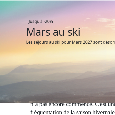
Jusqu'à -20%
Mars au ski
Les séjours au ski pour Mars 2027 sont désor
Les avantages du ski en m
Skier en mars c’est tout à fait possi
n’a pas encore commencé.
C'est un
fréquentation de la saison hivernale