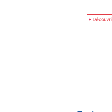
Découvri
L'Espace San Bernard