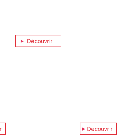
Découvrir
La Voie Lactée
L
r
Découvrir