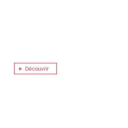
Le Grand Massi
Découvrir
Alpe d'Huez Grand
L
Domaine Ski