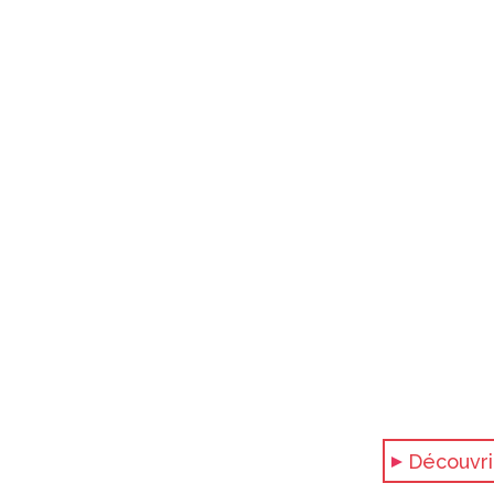
Les Portes du Soleil
Découvri