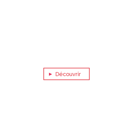
f
Découvrir
'Espace Diamant