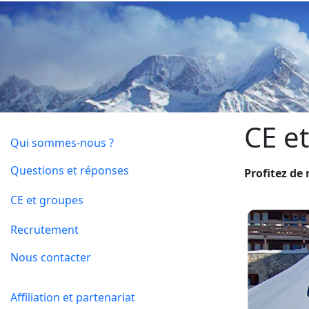
CE e
Qui sommes-nous ?
Questions et réponses
Profitez de
CE et groupes
Recrutement
Nous contacter
Affiliation et partenariat