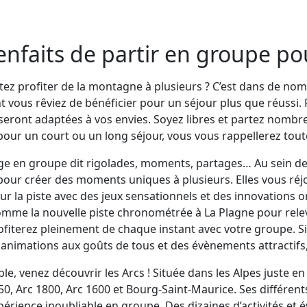
enfaits de partir en groupe po
ez profiter de la montagne à plusieurs ? C’est dans de nom
nt vous rêviez de bénéficier pour un séjour plus que réussi
seront adaptées à vos envies. Soyez libres et partez nombre
pour un court ou un long séjour, vous vous rappellerez tout
ge en groupe dit rigolades, moments, partages… Au sein de
our créer des moments uniques à plusieurs. Elles vous réjoui
r la piste avec des jeux sensationnels et des innovations o
omme la nouvelle piste chronométrée à La Plagne pour relever
fiterez pleinement de chaque instant avec votre groupe. Si 
animations aux goûts de tous et des évènements attractifs
e, venez découvrir les Arcs ! Située dans les Alpes juste en
50, Arc 1800, Arc 1600 et Bourg-Saint-Maurice. Ses différents
périence inoubliable en groupe. Des dizaines d’activités et