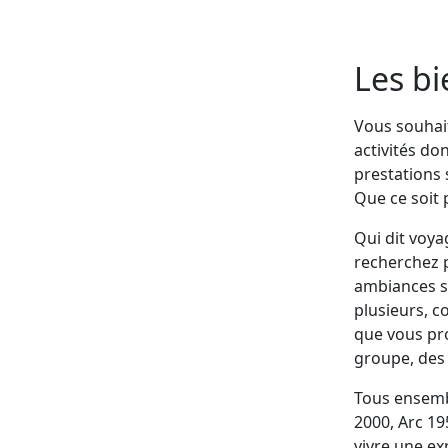
Les bi
Vous souhait
activités do
prestations 
Que ce soit 
Qui dit voya
recherchez p
ambiances su
plusieurs, c
que vous pro
groupe, des 
Tous ensembl
2000, Arc 19
vivre une ex