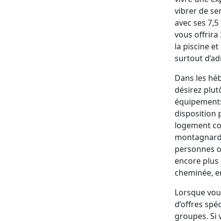
vibrer de s
avec ses 7,5
vous offrira
la piscine e
surtout d’ad
Dans les héb
désirez plut
équipements
disposition
logement con
montagnard.
personnes o
encore plus 
cheminée, en
Lorsque vou
d’offres spé
groupes. Si 