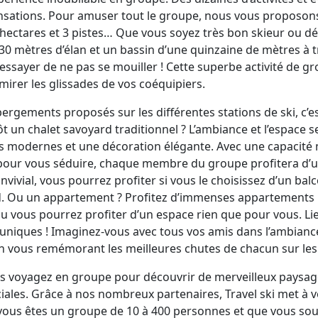
ensations. Pour amuser tout le groupe, nous vous proposo
 hectares et 3 pistes… Que vous soyez très bon skieur ou déb
 30 mètres d’élan et un bassin d’une quinzaine de mètres à t
t essayer de ne pas se mouiller ! Cette superbe activité d
mirer les glissades de vos coéquipiers.
ergements proposés sur les différentes stations de ski, c’
ôt un chalet savoyard traditionnel ? L’ambiance et l’espace 
 modernes et une décoration élégante. Avec une capacité 
 pour vous séduire, chaque membre du groupe profitera d’u
vivial, vous pourrez profiter si vous le choisissez d’un ba
 Ou un appartement ? Profitez d’immenses appartements po
u vous pourrez profiter d’un espace rien que pour vous. L
uniques ! Imaginez-vous avec tous vos amis dans l’ambiance
 vous remémorant les meilleures chutes de chacun sur les 
s voyagez en groupe pour découvrir de merveilleux paysage
ciales. Grâce à nos nombreux partenaires, Travel ski met à 
vous êtes un groupe de 10 à 400 personnes et que vous sou