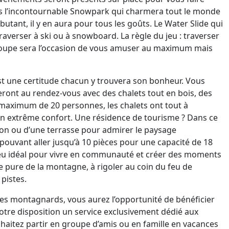
ns l’incontournable Snowpark qui charmera tout le monde
utant, il y en aura pour tous les goûts. Le Water Slide qui
raverser à ski ou à snowboard. La règle du jeu : traverser
e groupe sera l’occasion de vous amuser au maximum mais
est une certitude chacun y trouvera son bonheur. Vous
seront au rendez-vous avec des chalets tout en bois, des
maximum de 20 personnes, les chalets ont tout à
n extrême confort. Une résidence de tourisme ? Dans ce
lcon ou d’une terrasse pour admirer le paysage
uvant aller jusqu’à 10 pièces pour une capacité de 18
ieu idéal pour vivre en communauté et créer des moments
 pure de la montagne, à rigoler au coin du feu de
pistes.
s montagnards, vous aurez l’opportunité de bénéficier
votre disposition un service exclusivement dédié aux
haitez partir en groupe d’amis ou en famille en vacances