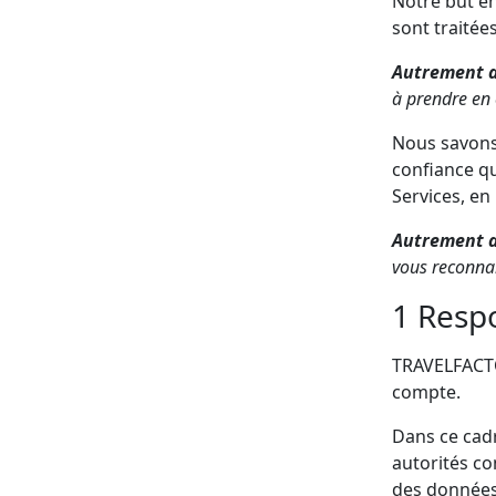
Notre but en
sont traitée
Autrement d
à prendre en 
Nous savons 
confiance qu
Services, en
Autrement d
vous reconnai
1 Resp
TRAVELFACTO
compte.
Dans ce cadr
autorités co
des données 