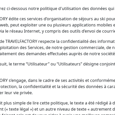
ez ci-dessous notre politique d'utilisation des données qui
RY édite ces services d’organisation de séjours au ski po
 web, peut exploiter une ou plusieurs applications mobiles et
via le réseau Internet, y compris des outils d’envoi de courri
 de TRAVELFACTORY respecte la confidentialité des informa
xploitation des Services, de notre gestion commerciale, de 
traitement des demandes effectuées auprès de notre sociét
uit, le terme “Utilisateur” ou “Utilisateurs” désigne conjoint
Y s’engage, dans le cadre de ses activités et conformément
rotection, la confidentialité et la sécurité des données à car
r leur vie privée.
oit plus simple de lire cette politique, le texte a été rédigé
t (« texte légal ») et un autre niveau de texte « autrement di