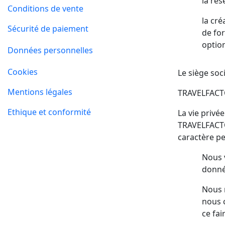
la ré
Conditions de vente
la cré
Sécurité de paiement
de for
option
Données personnelles
Cookies
Le siège so
Mentions légales
TRAVELFACTO
Ethique et conformité
La vie privé
TRAVELFACTO
caractère pe
Nous 
donné
Nous 
nous c
ce fai