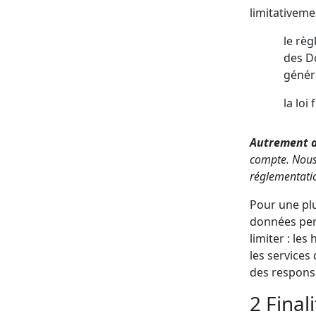
limitativeme
le règ
des Do
génér
la loi
Autrement 
compte. Nous 
réglementati
Pour une plu
données pers
limiter : le
les services
des respons
2 Final