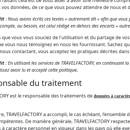
 faisant cela est de vous aider à avoir une meilleure comp
s vos données, de ce que vous pouvez attendre de nous et 
it
: Nous avons écrits ces textes « autrement dit » afin que vou
compte, au besoin, est celui rédigé en dehors des encarts « autre
que vous vous souciez de l'utilisation et du partage de vo
e vous nous témoignez en nous les fournissant. Sachez que
 nous contactant, vous acceptez les pratiques décrites dans 
it
: En utilisant les services de TRAVELFACTORY, en continuant la 
ssez avoir lu et accepté cette politiqu
e.
onsable du traitement
RY est le responsable des traitements de
données à caractè
e, TRAVELFACTORY a accompli, le cas échéant, l’ensemble d
mpétentes. De manière générale, TRAVELFACTORY respecte l’
à caractère personnel en vigueur dans les pays où elle exe