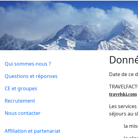
Donné
Qui sommes-nous ?
Date de ce 
Questions et réponses
TRAVELFACTOR
CE et groupes
travelski.com
Recrutement
Les service
Nous contacter
séjours au s
la mi
Affiliation et partenariat