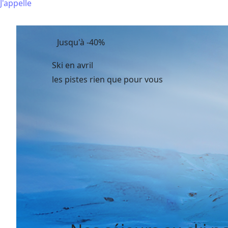
J'appelle
Jusqu'à -40%
Ski en avril
les pistes rien que pour vous