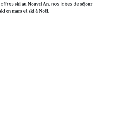
 offres
, nos idées de
ski au Nouvel An
séjour
et
.
ski en mars
ski à Noël