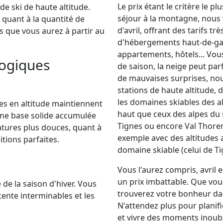
Le prix étant le critère le p
de ski de haute altitude.
séjour à la montagne, nou
 quant à la quantité de
d'avril, offrant des tarifs t
s que vous aurez à partir au
d'hébergements haut-de-gam
appartements, hôtels... Vou
logiques
de saison, la neige peut par
de mauvaises surprises, n
stations de haute altitude, d
les domaines skiables des a
ées en altitude maintiennent
haut que ceux des alpes du 
 une base solide accumulée
Tignes ou encore Val Thoren
ratures plus douces, quant à
exemple avec des altitudes 
itions parfaites.
domaine skiable (celui de T
Vous l'aurez compris, avril 
un prix imbattable. Que vo
 de la saison d'hiver. Vous
trouverez votre bonheur dan
ttente interminables et les
N'attendez plus pour plani
et vivre des moments inoubli