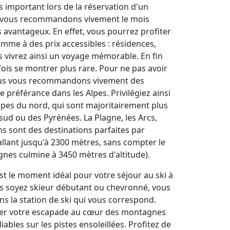
lus important lors de la réservation d'un
s vous recommandons vivement le mois
rès avantageux. En effet, vous pourrez profiter
me à des prix accessibles : résidences,
s vivrez ainsi un voyage mémorable. En fin
fois se montrer plus rare. Pour ne pas avoir
ous vous recommandons vivement des
e préférance dans les Alpes. Privilégiez ainsi
lpes du nord, qui sont majoritairement plus
sud ou des Pyrénées. La Plagne, les Arcs,
s sont des destinations parfaites par
allant jusqu'à 2300 mètres, sans compter le
ignes culmine à 3450 mètres d'altitude).
est le moment idéal pour votre séjour au ski à
us soyez skieur débutant ou chevronné, vous
s la station de ski qui vous correspond.
fier votre escapade au cœur des montagnes
ables sur les pistes ensoleillées. Profitez de