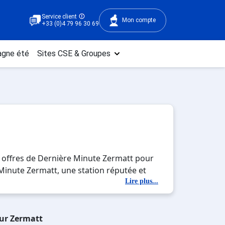
Service client
Mon compte
+33 (0)4 79 96 30 69
gne été
Sites CSE & Groupes
 offres de Dernière Minute Zermatt pour
e Minute Zermatt, une station réputée et
le immersion avec la beauté des paysages
Lire plus...
, c'est l'occasion parfaite pour créer
sur Zermatt