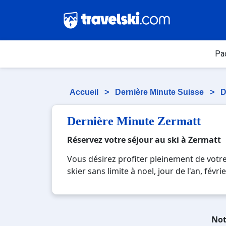
Pa
Accueil
>
Dernière Minute Suisse
>
D
Dernière Minute Zermatt
Réservez votre séjour au ski à Zermatt
Vous désirez profiter pleinement de votr
skier sans limite à noel, jour de l'an, fé
moderne où vous pourrez mêler les plaisirs
montagnards. Pour un week-end ou pour 7 
des souvenirs uniques de vos vacances au
Not