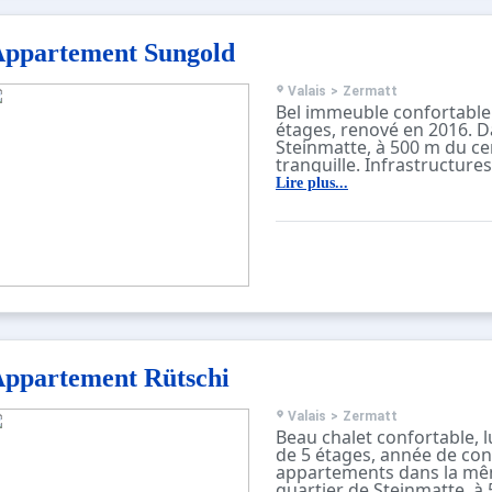
ppartement Sungold
Valais
>
Zermatt
Bel immeuble confortable
étages, renové en 2016. D
Steinmatte, à 500 m du cen
tranquille. Infrastructure
ascenseur, local pour les 
Lire plus...
central. Magasin d'alimen
supermarché 800 m, resta
boulangerie 200 m. Train
m. Arrêt du ski-bus 300 m. 
remise des clés a lieu à l
de Zermatt. D’autres app
également proposés à la 
cette maison de vacances
ppartement Rütschi
Valais
>
Zermatt
Beau chalet confortable, 
de 5 étages, année de con
appartements dans la mêm
quartier de Steinmatte, à