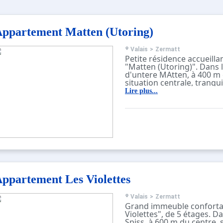
ppartement Matten (Utoring)
Valais
>
Zermatt
Petite résidence accueilla
"Matten (Utoring)". Dans l
d'untere MAtten, à 400 m 
situation centrale, tranquil
orientée sud. Infrastructu
Lire plus...
réception, ascenseur, local
chauffage central. Super
restaurant 300 m, boulang
bicyclettes 400 m, centre 
pieds, arrêt de bus "Wies
gare ferroviaire "Bahnhof
Train de montagne 200 m, 
30 m. Arrêt du ski-bus 10 
école de ski d'enfants 750
D’autres appartements s
ppartement Les Violettes
proposés à la location da
de vacances.
Valais
>
Zermatt
Grand immeuble conforta
Violettes", de 5 étages. Da
Spiss, à 600 m du centre, 