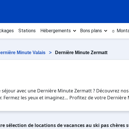
ckages
Stations
Hébergements
Bons plans
☼ Monta
ernière Minute Valais
>
Dernière Minute Zermatt
e séjour avec une Dernière Minute Zermatt ? Découvrez nos
vrier. Fermez les yeux et imaginez… Profitez de votre Dernièr
 de la glisse sur les pistes de ski et des activités en tota
jours en Dernière Minute Zermatt , en famille ou entre amis
 ski.
re sélection de locations de vacances au ski pas chères 