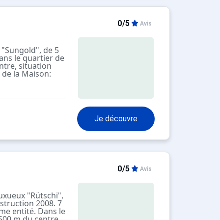
0/5
Avis
 "Sungold", de 5
ans le quartier de
tre, situation
s de la Maison:
skis, chauffage
tation 200 m,
urant 50 m,
 de montagne 400
Veuillez noter: la
Je découvre
’agence Interhome
artements sont
location dans
.
0/5
Avis
luxueux "Rütschi",
struction 2008. 7
e entité. Dans le
 500 m du centre,