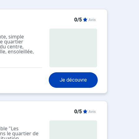
0/5
Avis
nte, simple
e quartier
du centre,
le, ensoleillée,
res de la Maison:
 pour les skis,
marché,
erie, location de
à 7 minutes à
Je découvre
tibrücke" 20 m,
 Zermatt" 400 m.
location de ski
m, école de ski,
 m. Veuillez noter:
ont également
ns cette maison
0/5
Avis
ble "Les
ns le quartier de
situation