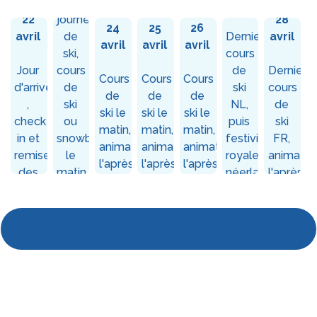
Samedi
Premiere
avril
Vendred
Lundi
Mardi
Mercredi
22
journée
28
24
25
26
avril
de
Dernier
avril
avril
avril
avril
ski,
cours
Jour
cours
de
Dernier
Cours
Cours
Cours
d'arrivée
de
ski
cours
de
de
de
,
ski
NL,
de
ski le
ski le
ski le
check
ou
puis
ski
matin,
matin,
matin,
in et
snowboard
festivités
FR,
animations
animations
animations
remise
le
royales
animatio
l'après-
l'après-
l'après-
des
matin
néerlandaises
l'après-
midi
midi
midi
forfaits
et
(pour
midi
quiz
tous
familial
!)
l'après-
midi