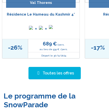
Val Thorens
Résidence Le Hameau du Kashmir 4*
Rés
+
+
689 €
/pers.
-26%
-17%
au lieu de 934 € /pers.
Départ le 30/11/2024
Toutes les offres
Dimanche
23
Le programme de la
avril
Jeudi
SnowParade
27