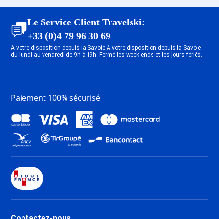
Forfait Ski Saint François
Forfait Ski La Tania
Longchamp
Forfait Ski Les Gets
Le Service Client Travelski:
Forfait Ski Valloire
Forfait Ski Chamrousse
+33 (0)4 79 96 30 69
Forfait Ski Oz en Oisans
Forfait Ski Châtel
A votre disposition depuis la Savoie A votre disposition depuis la Savoie
Forfait Ski Saint Sorlin d'Arves
Forfait Ski Le Corbier
du lundi au vendredi de 9h à 19h. Fermé les week-ends et les jours fériés.
Forfait Ski Combloux
Forfait Ski Morzine
Forfait Ski Saint Gervais Mont-
Forfait Ski Valfréjus
Blanc
Forfait Ski Avoriaz
Paiement 100% sécurisé
Forfait Ski Saint François
Longchamp
Forfait Ski Valloire
Forfait Ski Oz en Oisans
Forfait Ski Saint Sorlin d'Arves
Forfait Ski Combloux
Forfait Ski Saint Gervais Mont-
Blanc
Contactez-nous