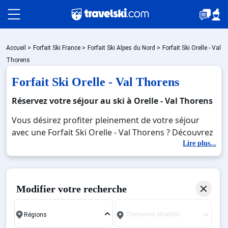
Packages
Accueil
>
Forfait Ski France
>
Forfait Ski Alpes du Nord
>
Forfait Ski Orelle - Val
Thorens
Forfait Ski Orelle - Val Thorens
Stations
Réservez votre séjour au ski à Orelle - Val Thorens
Vous désirez profiter pleinement de votre séjour
Hébergements
avec une Forfait Ski Orelle - Val Thorens ? Découvrez
nos offres de Forfait Ski Orelle - Val Thorens pour
Lire plus...
skier sans limite à noel, jour de l'an, février. Fermez
Bons plans
les yeux et imaginez… Profitez de votre Forfait Ski
Orelle - Val Thorens, une station réputée et moderne
Modifier votre recherche
où vous pourrez mêler les plaisirs de la glisse sur les
Sites CSE & Groupes
pistes de ski et des activités en totale immersion
Domaines skiables
avec la beauté des paysages montagnards. Pour un