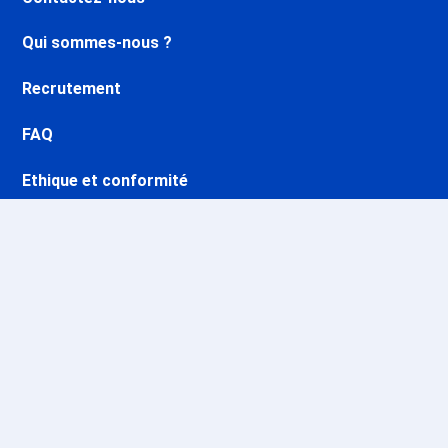
Qui sommes-nous ?
Recrutement
FAQ
Ethique et conformité
Nos opérations
Sites CSE & Groupes
Stations & domaines skiables