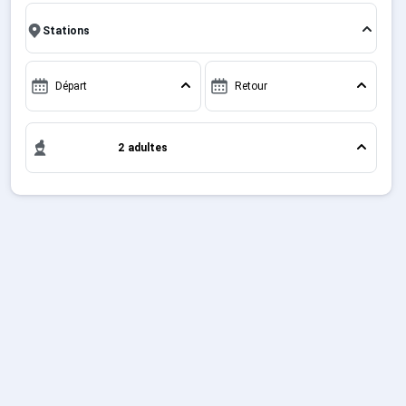
week-end ou pour 7 jours en Forfait Ski Orelle - Val
Français (FR)
Thorens , en famille ou entre amis, c'est l'occasion
parfaite pour créer des souvenirs uniques de vos
vacances au ski.
Départ
Retour
2 adultes