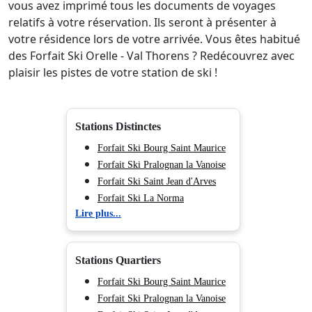
vous avez imprimé tous les documents de voyages
relatifs à votre réservation. Ils seront à présenter à
votre résidence lors de votre arrivée. Vous êtes habitué
des Forfait Ski Orelle - Val Thorens ? Redécouvrez avec
plaisir les pistes de votre station de ski !
Stations Distinctes
Forfait Ski Bourg Saint Maurice
Forfait Ski Pralognan la Vanoise
Forfait Ski Saint Jean d'Arves
Forfait Ski La Norma
Lire plus...
Forfait Ski Vaujany
Forfait Ski Aussois
Forfait Ski La Toussuire
Stations Quartiers
Forfait Ski Auris en Oisans
Forfait Ski Valmeinier
Forfait Ski Bourg Saint Maurice
Forfait Ski Sainte Foy en
Forfait Ski Pralognan la Vanoise