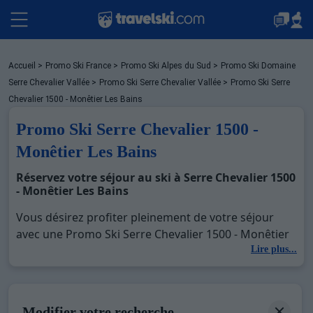
Packages
Accueil
>
Promo Ski France
>
Promo Ski Alpes du Sud
>
Promo Ski Domaine
Serre Chevalier Vallée
>
Promo Ski Serre Chevalier Vallée
>
Promo Ski Serre
Chevalier 1500 - Monêtier Les Bains
Stations
Promo Ski Serre Chevalier 1500 -
Monêtier Les Bains
Hébergements
Réservez votre séjour au ski à Serre Chevalier 1500
- Monêtier Les Bains
Vous désirez profiter pleinement de votre séjour
Bons plans
avec une Promo Ski Serre Chevalier 1500 - Monêtier
Les Bains ? Découvrez nos offres de Promo Ski Serre
Lire plus...
Chevalier 1500 - Monêtier Les Bains pour skier sans
Montagne été
limite à noel, jour de l'an, février. Fermez les yeux et
imaginez… Profitez de votre Promo Ski Serre
Modifier votre recherche