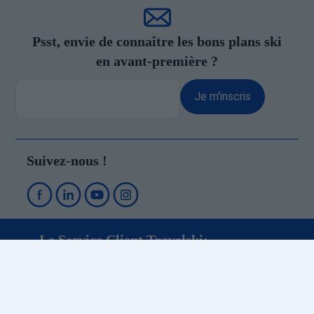
Psst, envie de connaître les bons plans ski
en avant-première ?
Je m'inscris
Suivez-nous !
Le Service Client Travelski:
+33 (0)4 79 96 30 69
A votre disposition depuis la Savoie du lundi au vendredi de 9h à 19h. Le
samedi de 10h à 12h30 et de 13h30 à 19h. Fermé le dimanche.