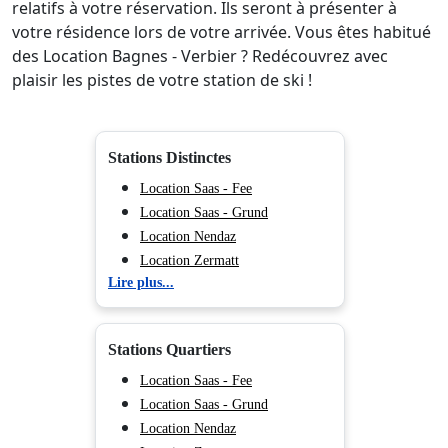
relatifs à votre réservation. Ils seront à présenter à
votre résidence lors de votre arrivée. Vous êtes habitué
des Location Bagnes - Verbier ? Redécouvrez avec
plaisir les pistes de votre station de ski !
Stations Distinctes
Location Saas - Fee
Location Saas - Grund
Location Nendaz
Location Zermatt
Lire plus...
Location Veysonnaz
Location La Tzoumaz
Location Crans - Montana
Stations Quartiers
Location Saas - Almagell
Location Thyon
Location Saas - Fee
Location Saas - Grund
Location Nendaz