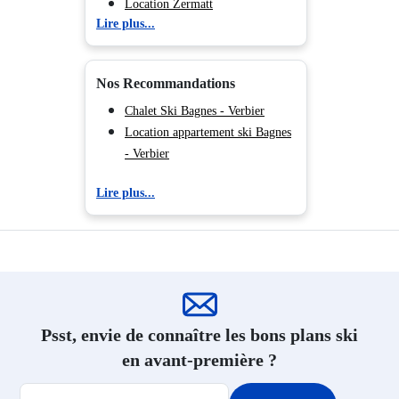
Location Zermatt
Lire plus...
Location Veysonnaz
Location La Tzoumaz
Location Crans - Montana
Nos Recommandations
Location Saas - Almagell
Location Thyon
Chalet Ski Bagnes - Verbier
Location appartement ski Bagnes
- Verbier
Lire plus...
Psst, envie de connaître les bons plans ski
en avant-première ?