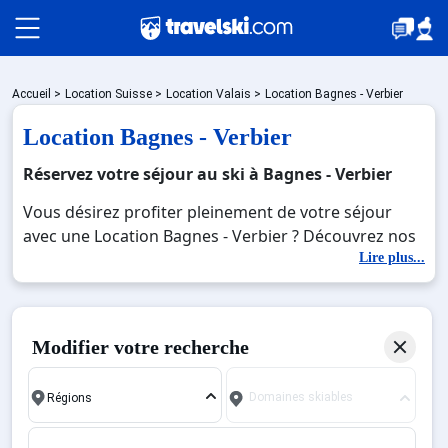
Packages
Accueil
>
Location Suisse
>
Location Valais
>
Location Bagnes - Verbier
Location Bagnes - Verbier
🚆Train de nuit
Réservez votre séjour au ski à Bagnes - Verbier
Vous désirez profiter pleinement de votre séjour
avec une Location Bagnes - Verbier ? Découvrez nos
Stations
offres de Location Bagnes - Verbier pour skier sans
Lire plus...
limite à noel, jour de l'an, février. Fermez les yeux et
imaginez… Profitez de votre Location Bagnes -
Hébergements
Verbier, une station réputée et moderne où vous
Modifier votre recherche
pourrez mêler les plaisirs de la glisse sur les pistes
de ski et des activités en totale immersion avec la
Bons plans
Domaines skiables
beauté des paysages montagnards. Pour un week-
end ou pour 7 jours en Location Bagnes - Verbier , en