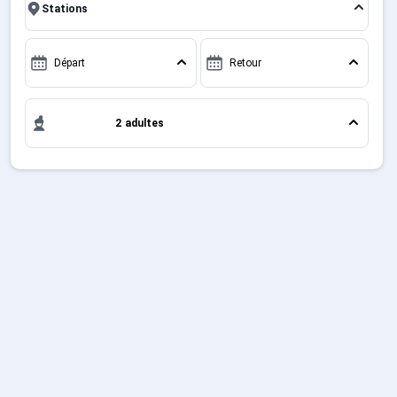
famille ou entre amis, c'est l'occasion parfaite pour
Sites CSE & Groupes
créer des souvenirs uniques de vos vacances au ski.
Départ
Retour
Français (FR)
2 adultes