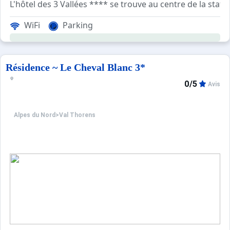
L'hôtel des 3 Vallées **** se trouve au centre de la stat
Ce petit hôtel de tradition dispose de 28 petites chamb
WiFi
Parking
Pour les bébés de - 3 ans :
Important.
- inclure le bébé dans le nombre de participant de l'hé
- prévenir l'hôtel au moment de la réservation (matériel
Résidence ~ Le Cheval Blanc 3*
0/5
Avis
Alpes du Nord
>
Val Thorens