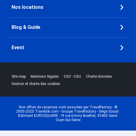
Nos locations
Blog & Guide
Event
|
|
|
|
Site map
Mentions légales
CGV - CGU
Charte données
Gestion et charte des cookies
Nos offres de vacances sont assurées par Travelfactory - ©
2005-2025 Travelski.com - Groupe Travelfactory - Siège Social :
Bâtiment EUROSQUARE - 19 rue Emmy Noether, 93400 Saint-
Ouen-Sur-Seine