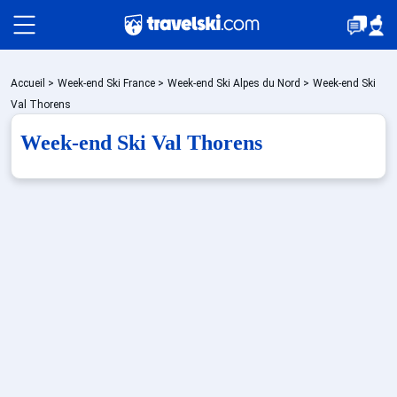
Packages
Accueil
>
Week-end Ski France
>
Week-end Ski Alpes du Nord
>
Week-end Ski
Val Thorens
Week-end Ski Val Thorens
Stations
Hébergements
Bons plans
Sites CSE & Groupes