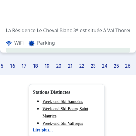
La Résidence Le Cheval Blanc 3* est située à Val Thorens
WiFi
Parking
15
16
17
18
19
20
21
22
23
24
25
26
Stations Distinctes
Week-end Ski Samoëns
Week-end Ski Bourg Saint
Maurice
Week-end Ski Valfréjus
Lire plus...
Week-end Ski Vaujany