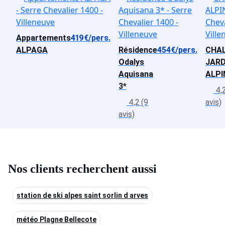
Appartements
419€/pers.
ALPAGA
Résidence
454€/pers.
CHA
Odalys
JARD
Aquisana
ALPI
3*
4,2
4,2 (9
avis)
avis)
Nos clients recherchent aussi
station de ski alpes saint sorlin d arves
météo Plagne Bellecote