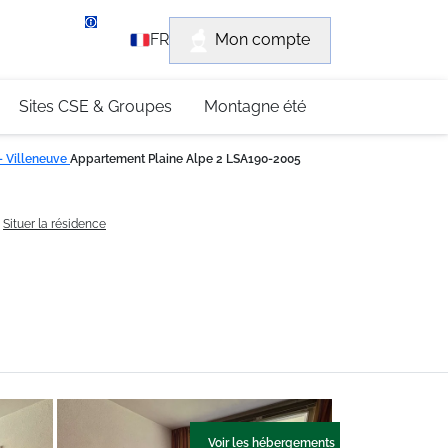
rvice client
Mon compte
FR
3 (0)4 79 96 30 69
Sites CSE & Groupes
Montagne été
 - Villeneuve
Appartement Plaine Alpe 2 LSA190-2005
Situer la résidence
Voir les hébergements