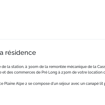
la résidence
re de la station, à 300m de la remontée mécanique de la Ca
ée et des commerces de Pré Long à 230m de votre location 
 Plaine Alpe 2 se compose d'un séjour avec un canapé lit po
èrement équipé de deux plaques vitrocéramiques, d'un micro-
vacances au ski. La salle de douche dispose de WC.