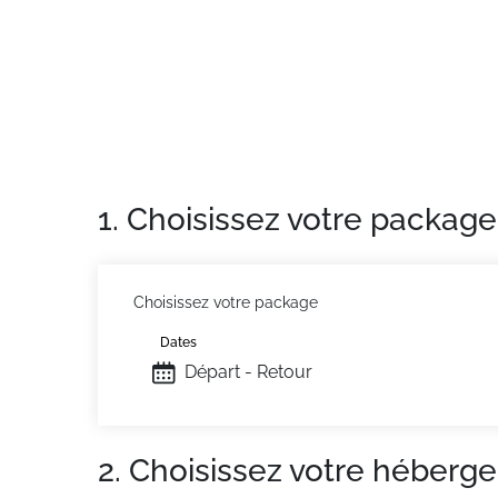
Les plus de ce studio à la montagne : La ré
Vallée situées à 270m. La piscine et le cen
idéalement situé, vous assure des vacances 
Ménage sur demande
Situation :
À La Salle Les Alpes. Commerces
Appartement de particulier :
Confortable et 
1. Choisissez votre package
Choisissez votre package
Dates
Départ - Retour
2. Choisissez votre héberg