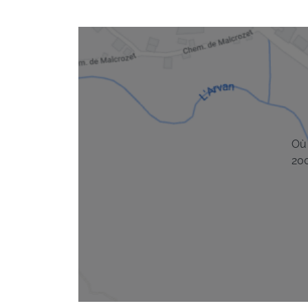
Où 
20