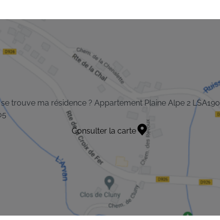
se trouve ma résidence ? Appartement Plaine Alpe 2 LSA190
05
Consulter la carte