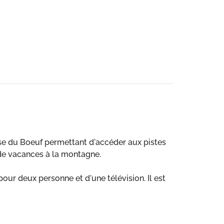
sse du Boeuf permettant d'accéder aux pistes
de vacances à la montagne.
ur deux personne et d'une télévision. Il est
ondes... Des lits superposés sont installés