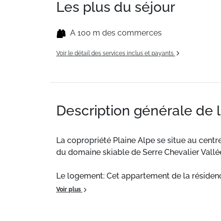
Les plus du séjour
A 100 m des commerces
Voir le détail des services inclus et payants
Description générale de 
La copropriété Plaine Alpe se situe au cent
du domaine skiable de Serre Chevalier Vall
Le logement: Cet appartement de la résidence
ouvert sur un balcon et un coin cuisine enti
Voir plus
dans le coin montagne de cette location de 