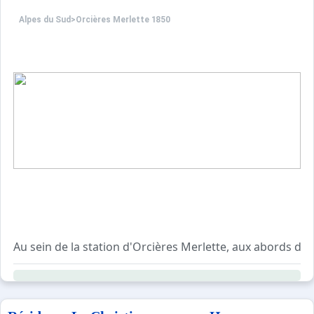
salle d'eau entièrement rénovée
WC indépendant
Alpes du Sud
>
Orcières Merlette 1850
Situé à 300 mètres des pistes et des commerces
Possibilité de stationner devant la résidence
Au sein de la station d'Orcières Merlette, aux abords du 
Entourés par des sommets culminant à plus de 3000m, vo