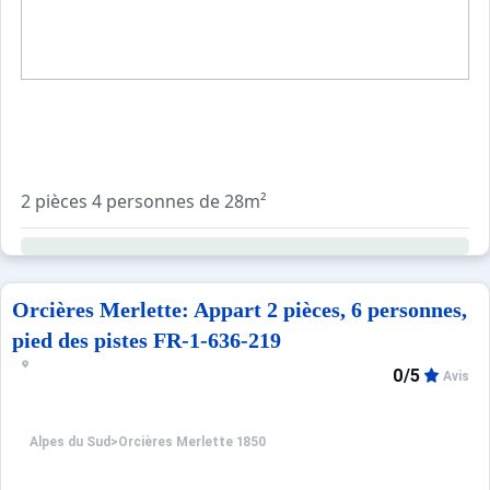
2 pièces 4 personnes de 28m²
Dans résidence de qualité en coeur de station, située sur l
Situé au RDC (4 ème étage entrée accueil)
Orcières Merlette: Appart 2 pièces, 6 personnes,
2 pièces pour 4 personnes :
pied des pistes FR-1-636-219
0/5
Avis
Séjour : 1 lit gigogne 2 personnes
Chambre : 1 lit 2 places
Salle de bains : baignoire, WC séparés
Alpes du Sud
>
Orcières Merlette 1850
Cuisine : grand frigo avec partie congélateur, micro-onde, 