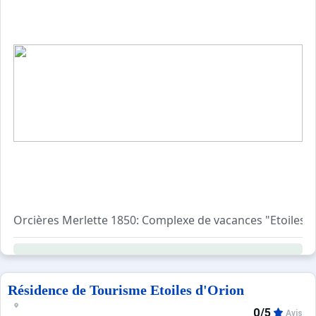
Proche du jardin des piou-piou
Casier à skis
Appartement lumineux, calme et bien équipé
Possibilité d'accéder aux pistes avec la navette gratuite.
En hiver le déneigement des balcons est non inclus
Nous contacter pour les tarifs
Orcières Merlette 1850: Complexe de vacances "Etoiles d'
Résidence de Tourisme Etoiles d'Orion
0/5
Avis