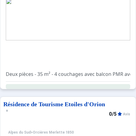
Deux pièces - 35 m² - 4 couchages avec balcon PMR avec
3e étage (avec ascenseur)
Loggia - vue montagnes - Expo sud
Cuisine équipée : (lave vaisselle, four, micro-ondes..)
Chambre 1 : 1 lit double
Résidence de Tourisme Etoiles d'Orion
Séjour : 1 BZ , TV
0/5
Avis
Salle de bain : baignoire
WC indépendant
Emplacement de parking privé
Alpes du Sud
>
Orcières Merlette 1850