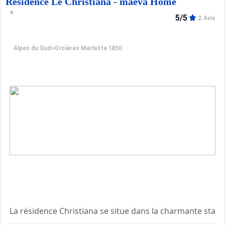
A seulement 400m des commerces, vous bénéficiez d'une si
Résidence Le Christiana - maeva Home
5/5
2 Avis
Alpes du Sud
>
Orcières Merlette 1850
La résidence Christiana se situe dans la charmante stat