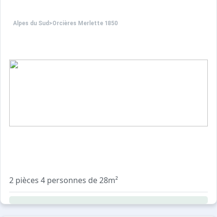
Alpes du Sud
>
Orcières Merlette 1850
2 pièces 4 personnes de 28m²
Dans résidence de qualité en coeur de station, située sur l