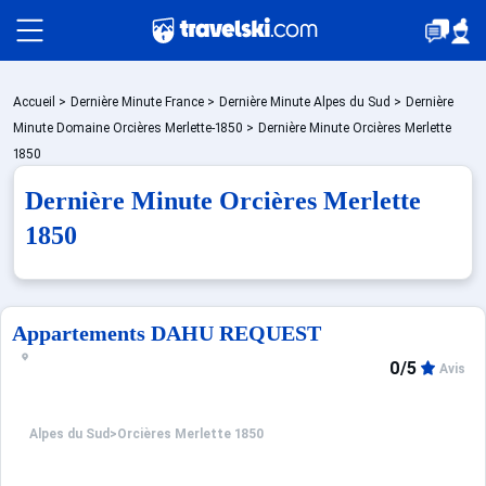
Packages
Accueil
>
Dernière Minute France
>
Dernière Minute Alpes du Sud
>
Dernière
Minute Domaine Orcières Merlette-1850
>
Dernière Minute Orcières Merlette
1850
Stations
Dernière Minute Orcières Merlette
1850
Hébergements
Appartements DAHU REQUEST
Bons plans
0/5
Avis
☼ Montagne été
Alpes du Sud
>
Orcières Merlette 1850