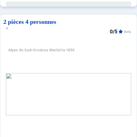
L'emplacement est idéal pour les personnes souhaitant être
Votre résidence vous propose son propre local à ski. Le
2 pièces 4 personnes
0/5
Avis
Alpes du Sud
>
Orcières Merlette 1850