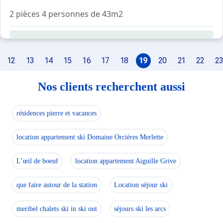
2 pièces 4 personnes de 43m2
Située à 50 mètres des pistes, cette résidence dispose d
Appartement 2 pièces 43 m² environ, situé au 1er étage a
12
13
14
15
16
17
18
19
20
21
22
23
4 couchages.
Séjour : canapé . TV.
Nos clients recherchent aussi
Chambre 1 : 1 lit 2 places, un lit superposé
Kitchenette : plaques inductions 3 feux, four, frig
résidences pierre et vacances
Salle de bains : baignoire. lave linge . WC séparé.
location appartement ski Domaine Orcières Merlette
Situation sur le plan C9
L’œil de boeuf
location appartement Aiguille Grive
ANIMAUX REFUSES
que faire autour de la station
Location séjour ski
EN HIVER LE LINGE DE LIT EST COMPRIS DANS LA LOCAT
meribel chalets ski in ski out
séjours ski les arcs