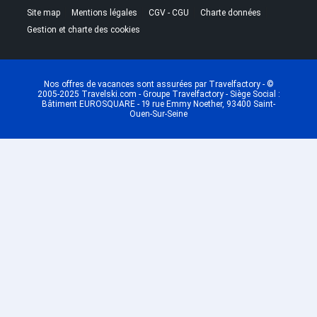
|
|
|
|
Site map
Mentions légales
CGV - CGU
Charte données
Gestion et charte des cookies
Nos offres de vacances sont assurées par Travelfactory - ©
2005-2025 Travelski.com - Groupe Travelfactory - Siège Social :
Bâtiment EUROSQUARE - 19 rue Emmy Noether, 93400 Saint-
Ouen-Sur-Seine