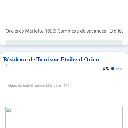
WIFI GRATUIT
EN HIVER LE LINGE DE LIT EST COMPRIS DANS LA LOCAT
Orcières Merlette 1850: Complexe de vacances "Etoiles d'
En supplément sur réservation directement auprès de la c
- kit linge de toilette ( 1 drap de bain + 1 serviette)
- kit bébé ( lit + matelas + chaise haute )
- ménage fin de séjour
Résidence de Tourisme Etoiles d'Orion
- kit draps/ taie (lit simple 2 draps + taie)
- kit draps/ taies (lit double 2 draps + 2 taies)
0/5
Avis
Ce logement est diffusé par un professionnel. Sauf menti
Alpes du Sud
>
Orcières Merlette 1850
Seuls les équipements mentionnés spécifiquement dans 