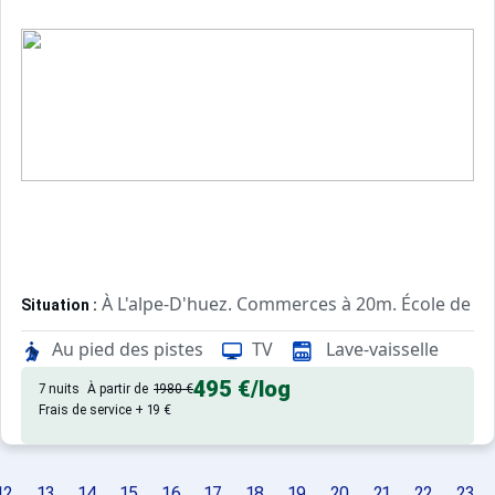
À L'alpe-D'huez. Commerces à 20m. École de sk
Situation :
Confortable et tout équipé. Avec
Appartement de particulier :
Au pied des pistes
TV
Lave-vaisselle
495 €
/log
7 nuits
À partir de
1980 €
Frais de service + 19 €
12
13
14
15
16
17
18
19
20
21
22
23