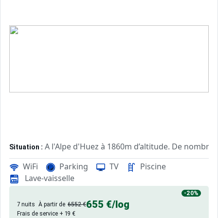
A l'Alpe d'Huez à 1860m d’altitude. De nombreu
Situation :
WiFi
Parking
TV
Piscine
Appartements confortables et tout équipés. A
Résidence :
Lave-vaisselle
-20%
655 €
/log
7 nuits
À partir de
6552 €
Frais de service + 19 €