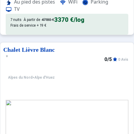
Au pied des pistes
WiFi
Parking
TV
3370 €
/log
7 nuits
À partir de
47180 €
Frais de service + 19 €
Chalet Lièvre Blanc
0/5
0 Avis
Alpes du Nord
>
Alpe d'Huez