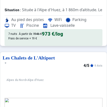
Située à l'Alpe d'Huez, à 1 860m d’altitude. Le 
Situation :
Classée 5*, la résidence propose 48 apparteme
Résidence :
Au pied des pistes
WiFi
Parking
TV
Piscine
Lave-vaisselle
973 €
/log
7 nuits
À partir de
1946 €
Frais de service + 19 €
Les Chalets de L'Altiport
4/5
9 Avis
Alpes du Nord
>
Alpe d'Huez