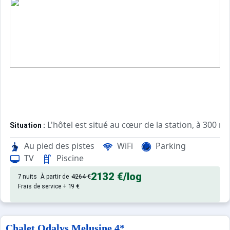
L'hôtel est situé au cœur de la station, à 300 
Situation :
Dans une ambiance familiale et chaleureuse, l'hôte
Hôtel :
Au pied des pistes
WiFi
Parking
Formule petit-déjeuner ou demi-pension incl
Restauration :
TV
Piscine
2132 €
/log
7 nuits
À partir de
4264 €
Frais de service + 19 €
Chalet Odalys Melusine 4*