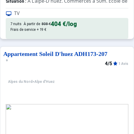
À L'alpe-D'huez. Commerces à 50m. École de ski
Situation :
Confortable et tout équipé. Avec
Appartement de particulier :
TV
404 €
/log
7 nuits
À partir de
808 €
Frais de service + 19 €
Appartement Soleil D'huez ADH173-207
4/5
1 Avis
Alpes du Nord
>
Alpe d'Huez