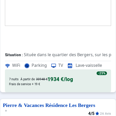
Située dans le quartier des Bergers, sur les pi
Situation :
WiFi
Parking
TV
Lave-vaisselle
En bois et pierre, de grand standing. Sauna, séjo
Chalet :
-25%
1934 €
/log
7 nuits
À partir de
30948 €
Frais de service + 19 €
Pierre & Vacances Résidence Les Bergers
4/5
26 Avis