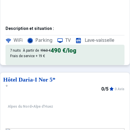
Description et situation :
Résidence à 1860 m d'altitude avec un panorama d'excepti
WiFi
Parking
TV
Lave-vaisselle
Magasin de matériel de ski Skiset® à proximité et la nave
Accès direct à la patinoire par une galerie marchande.
490 €
/log
7 nuits
À partir de
1960 €
Frais de service + 19 €
Hôtel Daria-I Nor 5*
0/5
0 Avis
Alpes du Nord
>
Alpe d'Huez