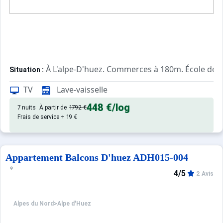
À L'alpe-D'huez. Commerces à 180m. École de s
Situation :
Confortable et tout équipé. Avec
Appartement de particulier :
TV
Lave-vaisselle
448 €
/log
7 nuits
À partir de
1792 €
Frais de service + 19 €
Appartement Balcons D'huez ADH015-004
4/5
2 Avis
Alpes du Nord
>
Alpe d'Huez