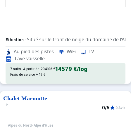
Situé sur le front de neige du domaine de l’Alpe
Situation :
Composé de 7 chambres spacieuses et confortables.
Chalet :
Au pied des pistes
WiFi
TV
Lave-vaisselle
14579 €
/log
7 nuits
À partir de
204106 €
Frais de service + 19 €
Chalet Marmotte
0/5
0 Avis
Alpes du Nord
>
Alpe d'Huez