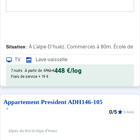
À L'alpe-D'huez. Commerces à 80m. École de sk
Situation :
Confortable et tout équipé. Avec
Appartement de particulier :
TV
Lave-vaisselle
448 €
/log
7 nuits
À partir de
1792 €
Frais de service + 19 €
Appartement President ADH146-105
0/5
0 Avis
Alpes du Nord
>
Alpe d'Huez