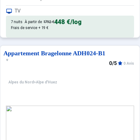
Confortable et tout équipé. Avec
Appartement de particulier :
TV
448 €
/log
7 nuits
À partir de
1792 €
Frais de service + 19 €
Appartement Bragelonne ADH024-B1
0/5
0 Avis
Alpes du Nord
>
Alpe d'Huez