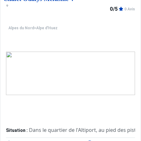
0/5
0 Avis
Alpes du Nord
>
Alpe d'Huez
Dans le quartier de l'Altiport, au pied des pi
Situation :
Agréable et très confortable. Sur place à votre di
Chalet :