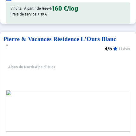
160 €
/log
7 nuits
À partir de
320 €
Frais de service + 19 €
Pierre & Vacances Résidence L'Ours Blanc
4/5
11 Avis
Alpes du Nord
>
Alpe d'Huez