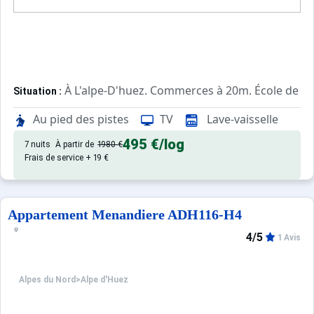
À L'alpe-D'huez. Commerces à 20m. École de sk
Situation :
Confortable et tout équipé. Avec
Appartement de particulier :
Au pied des pistes
TV
Lave-vaisselle
495 €
/log
7 nuits
À partir de
1980 €
Frais de service + 19 €
Appartement Menandiere ADH116-H4
4/5
1 Avis
Alpes du Nord
>
Alpe d'Huez