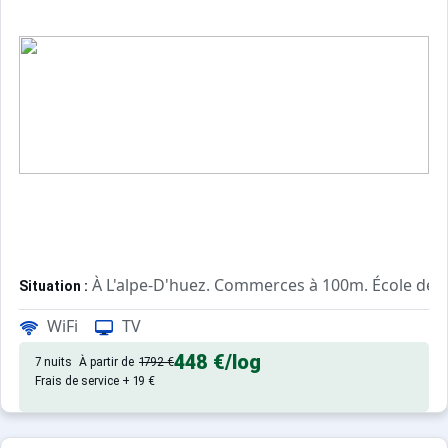
À L'alpe-D'huez. Commerces à 100m. École de s
Situation :
Confortable et tout équipé. Avec
Appartement de particulier :
WiFi
TV
448 €
/log
7 nuits
À partir de
1792 €
Frais de service + 19 €