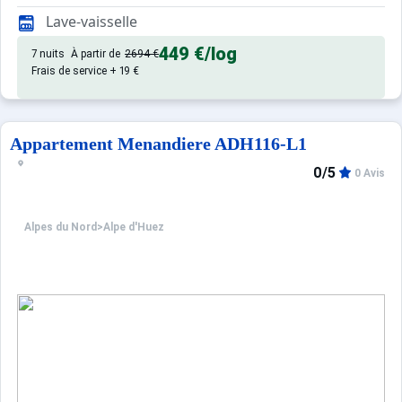
Agréable et confortable. Sous réserve de dis
Appartement :
Lave-vaisselle
449 €
/log
7 nuits
À partir de
2694 €
Frais de service + 19 €
Appartement Menandiere ADH116-L1
0/5
0 Avis
Alpes du Nord
>
Alpe d'Huez