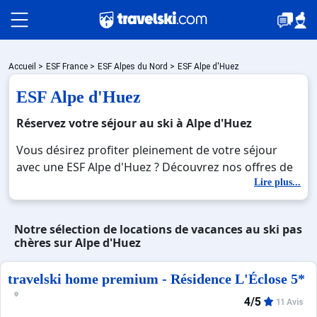
Packages
Accueil
>
ESF France
>
ESF Alpes du Nord
>
ESF Alpe d'Huez
ESF Alpe d'Huez
Stations
Réservez votre séjour au ski à Alpe d'Huez
Vous désirez profiter pleinement de votre séjour
avec une ESF Alpe d'Huez ? Découvrez nos offres de
Hébergements
ESF Alpe d'Huez pour skier sans limite à noel, jour de
Lire plus...
l'an, février. Fermez les yeux et imaginez… Profitez de
votre ESF Alpe d'Huez, une station réputée et
Bons plans
Notre sélection de locations de vacances au ski pas
moderne où vous pourrez mêler les plaisirs de la
chères sur Alpe d'Huez
glisse sur les pistes de ski et des activités en totale
immersion avec la beauté des paysages
☼ Montagne été
travelski home premium - Résidence L'Éclose 5*
montagnards. Pour un week-end ou pour 7 jours en
ESF Alpe d'Huez , en famille ou entre amis, c'est
4/5
11 Avis