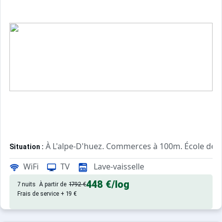
À L'alpe-D'huez. Commerces à 100m. École de s
Situation :
Confortable et tout équipé. Avec
Appartement de particulier :
WiFi
TV
Lave-vaisselle
448 €
/log
7 nuits
À partir de
1792 €
Frais de service + 19 €