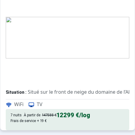
Situé sur le front de neige du domaine de l’Alpe
Situation :
Composé de 6 chambres spacieuses et confortables.
Chalet :
WiFi
TV
12299 €
/log
7 nuits
À partir de
147588 €
Frais de service + 19 €