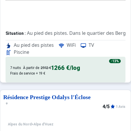
Au pied des pistes. Dans le quartier des Berger
Situation :
Au pied des pistes
WiFi
TV
Chambres confortables. Sur place : es
Village Club vacances :
Piscine
Animations pour tous et clubs pour les enfan
Animations :
-13%
1266 €
/log
7 nuits
À partir de
2912 €
Frais de service + 19 €
Logement en formule "Pension complète", sou
Restauration :
Résidence Prestige Odalys l'Éclose
4/5
1 Avis
Alpes du Nord
>
Alpe d'Huez