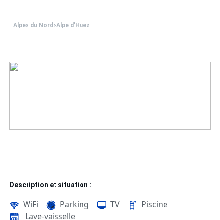
Alpes du Nord
>
Alpe d'Huez
Description et situation :
Résidence à 1860 m, dominant la vallée, située à moins
WiFi
Parking
TV
Piscine
Piscine extérieure chauffée avec solarium et le sauna in
Lave-vaisselle
Restaurant et le bar au sein de la résidence pour se resta