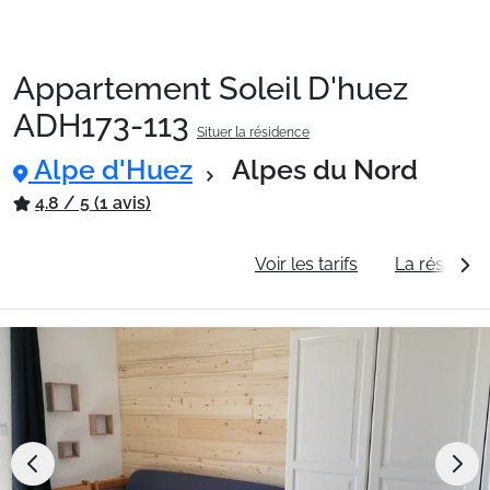
Appartement Soleil D'huez
Packages
ADH173-113
Situer la résidence
Alpe d'Huez
Alpes du Nord
🚆Train de nuit
4.8 / 5 (1 avis)
Stations
Informations générales
Voir les tarifs
La résidenc
Hébergements
Bons plans