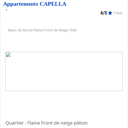
A 4,3km du golf.
Appartements CAPELLA
Résidence de 2 étages, sans ascenseurs, construite en 1
4/5
1 Avis
Une quinzaine d'appartements par palier avec accès di
Alpes du Nord
>
Flaine Front de Neige 1500
Quartier : Flaine Front de neige pièton