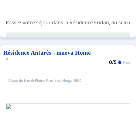
Passez votre séjour dans la Résidence Eridan, au sein de 
Le petit plus de la station de Flaine ? Bénéficiez du Pas
*Pass loisirs inclus pour tous les séjours de 7 jours et 
Résidence Antarès - maeva Home
Perchés à 1500 mètres d'altitude, vous êtes situés dans l
0/5
Avis
En effet, Flaine Forum, à 1600 mètres d'altitude, est le qu
Alpes du Nord
>
Flaine Front de Neige 1500
A noter : des frais supplémentaires s'appliquent en cas d