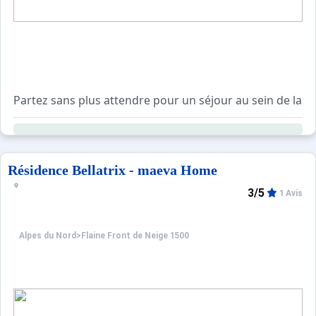
Partez sans plus attendre pour un séjour au sein de la Ré
Le petit plus de la station de Flaine ? Bénéficiez du Pas
*Pass loisirs inclus pour tous les séjours de 7 jours et 
Résidence Bellatrix - maeva Home
A 1500 mètres d'altitude, vous êtes situés dans la partie 
3/5
1 Avis
La station de Flaine met un point d'honneur a vous faire
Alpes du Nord
>
Flaine Front de Neige 1500
Cette résidence conviendra particulièrement aux voyageurs
A noter : des frais supplémentaires s'appliquent en cas d'