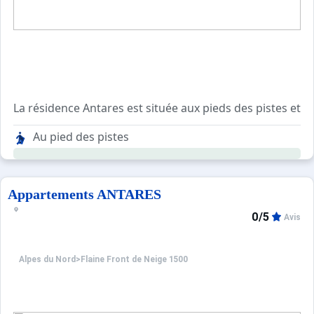
La résidence Antares est située aux pieds des pistes et 
Au pied des pistes
Flaine Front de Neige, lié à Flaine Forum par des sentiers
Appartements ANTARES
0/5
Avis
Alpes du Nord
>
Flaine Front de Neige 1500