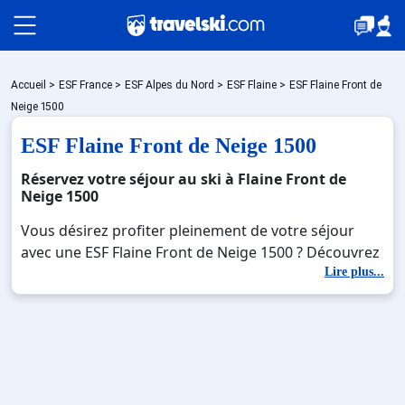
Packages
Accueil
>
ESF France
>
ESF Alpes du Nord
>
ESF Flaine
>
ESF Flaine Front de
Neige 1500
ESF Flaine Front de Neige 1500
Stations
Réservez votre séjour au ski à Flaine Front de
Neige 1500
Hébergements
Vous désirez profiter pleinement de votre séjour
avec une ESF Flaine Front de Neige 1500 ? Découvrez
nos offres de ESF Flaine Front de Neige 1500 pour
Lire plus...
Bons plans
skier sans limite à noel, jour de l'an, février. Fermez
les yeux et imaginez… Profitez de votre ESF Flaine
Front de Neige 1500, une station réputée et
☼ Montagne été
moderne où vous pourrez mêler les plaisirs de la
glisse sur les pistes de ski et des activités en totale
immersion avec la beauté des paysages