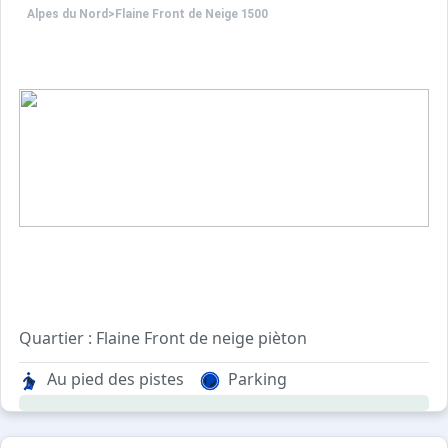
Alpes du Nord
>
Flaine Front de Neige 1500
Quartier : Flaine Front de neige pièton
Au pied des pistes.
Au pied des pistes
Parking
A 350m des rassemblements école de ski.
A 500m de la galerie marchande, du cinéma, du cabinet mé
A 1km de l'auditorium à Flaine Forêt.