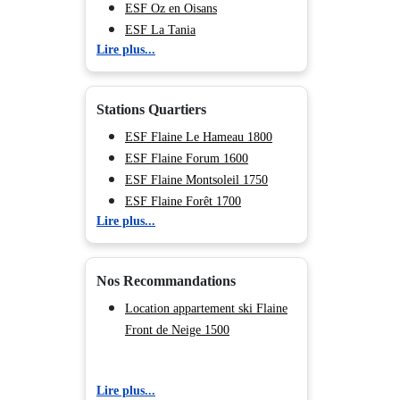
ESF Oz en Oisans
ESF La Tania
Lire plus...
ESF Saint François Longchamp
ESF Chamrousse
ESF Saint Sorlin d'Arves
Stations Quartiers
ESF Saint Jean d'Arves
ESF Valfréjus
ESF Flaine Le Hameau 1800
ESF Albiez Montrond
ESF Flaine Forum 1600
ESF Les Carroz d'Araches
ESF Flaine Montsoleil 1750
ESF La Toussuire
ESF Flaine Forêt 1700
Lire plus...
ESF Valmeinier
ESF Brides les Bains
ESF Auris en Oisans
Nos Recommandations
ESF Sainte Foy en Tarentaise
ESF Combloux
Location appartement ski Flaine
ESF Vaujany
Front de Neige 1500
ESF Bourg Saint Maurice
ESF Pralognan la Vanoise
Lire plus...
ESF La Norma