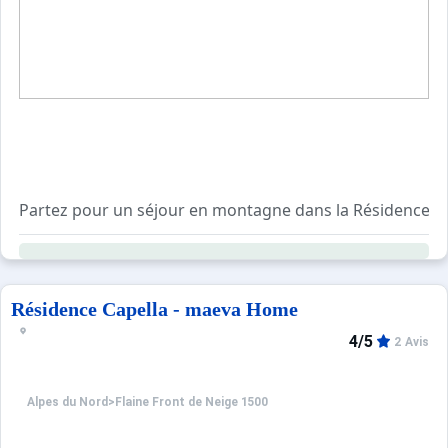
Partez pour un séjour en montagne dans la Résidence Bella
Le petit plus de la station de Flaine? Bénéficiez du Pass
*Pass loisirs inclus pour tous les séjours de 7 jours et 
Résidence Capella - maeva Home
Situés en basse altitude, vous êtes ici au premier niveau
4/5
2 Avis
Flaine est une station accueillante, ensoleillée et où il 
Alpes du Nord
>
Flaine Front de Neige 1500
Cette résidence conviendra particulièrement aux voyageurs