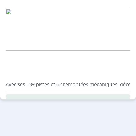
A noter : des frais supplémentaires sont facturés en cas d
Avec ses 139 pistes et 62 remontées mécaniques, découvr
Retrouvez la résidence Capella au pied des pistes et à pr
Situés en basse altitude, vous êtes ici au premier niveau
L'enneigement exceptionnel du domaine garantit aux skieu
Cette résidence conviendra particulièrement aux voyageu