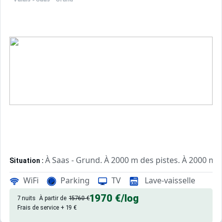
À Saas - Grund. À 2000 m des pistes. À 2000 m d
Situation :
d'excellente qualité, de 140 m² a
Appartement de particulier :
WiFi
Parking
TV
Lave-vaisselle
1970 €
/log
7 nuits
À partir de
15760 €
Frais de service + 19 €