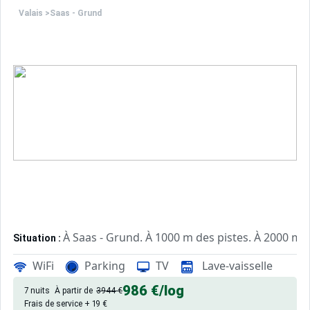
Valais
>
Saas - Grund
À Saas - Grund. À 1000 m des pistes. À 2000 m d
Situation :
d'excellente qualité, de 60 m² a
Appartement de particulier :
WiFi
Parking
TV
Lave-vaisselle
986 €
/log
7 nuits
À partir de
3944 €
Frais de service + 19 €