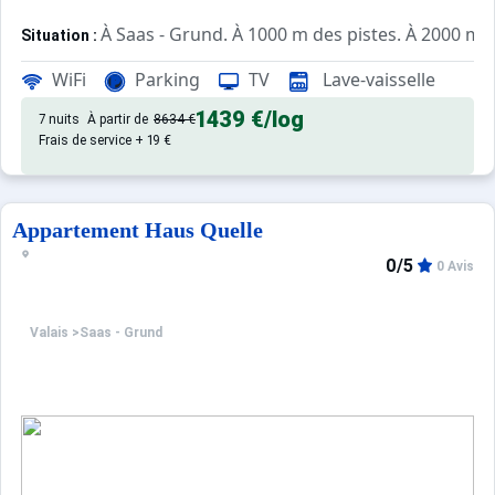
À Saas - Grund. À 1000 m des pistes. À 2000 m d
Situation :
de qualité, de 90 m² avec balcon
Appartement de particulier :
WiFi
Parking
TV
Lave-vaisselle
1439 €
/log
7 nuits
À partir de
8634 €
Frais de service + 19 €
Appartement Haus Quelle
0/5
0 Avis
Valais
>
Saas - Grund