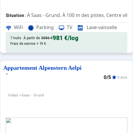
À Saas - Grund. À 100 m des pistes. Centre ville
Situation :
de qualité, de 55 m² avec terras
Appartement de particulier :
WiFi
Parking
TV
Lave-vaisselle
981 €
/log
7 nuits
À partir de
5886 €
Frais de service + 19 €
Appartement Alpenstern Aelpi
0/5
0 Avis
Valais
>
Saas - Grund