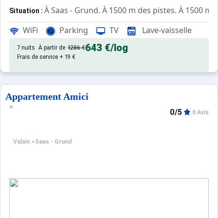
À Saas - Grund. À 1500 m des pistes. À 1500 m d
Situation :
d'excellente qualité, de 30 m² a
Appartement de particulier :
WiFi
Parking
TV
Lave-vaisselle
643 €
/log
7 nuits
À partir de
1286 €
Frais de service + 19 €
Appartement Amici
0/5
0 Avis
Valais
>
Saas - Grund