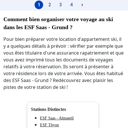
Chambre 1(mansardé, moquette) : 2 x lit simple. Inform
1
2
3
4
Chambre 2(mansardé, moquette) : 3 x lit simple, sortie
? Distances:
Chambre 3(mansardé, petite pièce, moquette) : lit simpl
Comment bien organiser votre voyage au ski
Centre Saas-Grund env. 150 m. Saas Fee env. 4 km. Visp 
Sanitaires 1: baignoire, wc.
Prochains commerces (Saas-Grund) env. 150 m.
dans les ESF Saas - Grund ?
Arrêt de bus Arrêt d'autobus env. 150 m.
Frais sur place CHF 25 par personne et semaine (selon l'
Pour bien préparer votre location d'appartement ski, il
Gare Visp env. 18 km.
y a quelques détails à prévoir : vérifier par exemple que
Téléphérique Alpin-Express, env. 4 km.
vous êtes titulaire d'une assurance rapatriement et que
Terrain de golf Täsch env. 20 km.
vous avez imprimé tous les documents de voyages
Télécabine / Remontées Kreuzboden / Hohsaas env. 300 m
relatifs à votre réservation. Ils seront à présenter à
Arrêt de bus env. 150 m.
votre résidence lors de votre arrivée. Vous êtes habitué
Piste de ski de fond env. 15 m.
des ESF Saas - Grund ? Redécouvrez avec plaisir les
École de ski env. 300 m.
pistes de votre station de ski !
appartement, 6 - 8 personnes, 4 pièce(s), 3 chambre(s), 1
Caractéristiques: Location dans une maison avec plusieu
Aménagement: fonctionnel, carrelage, moquette.
Stations Distinctes
Équipement: télévision satellite (2 télévision(s)); lecteur 
ESF Saas - Almagell
ESF Thyon