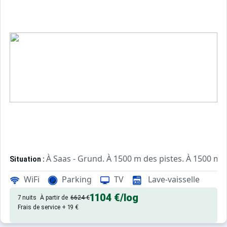
À Saas - Grund. À 1500 m des pistes. À 1500 m d
Situation :
de qualité, de 76 m² avec balco
Appartement de particulier :
WiFi
Parking
TV
Lave-vaisselle
1104 €
/log
7 nuits
À partir de
6624 €
Frais de service + 19 €