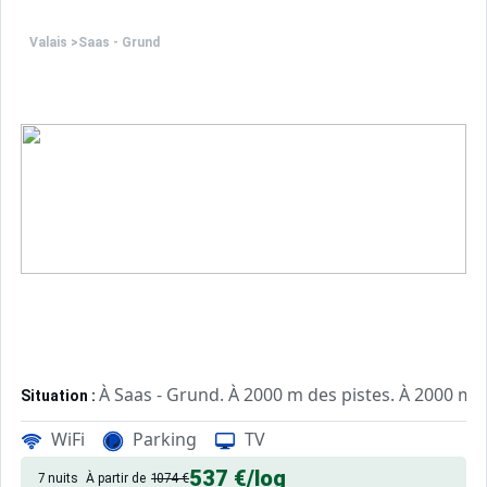
l'occasion parfaite pour créer des souvenirs uniques
Sites CSE & Groupes
de vos vacances au ski.
Valais
>
Saas - Grund
À Saas - Grund. À 2000 m des pistes. À 2000 m d
Situation :
châlet de qualité, de 18 m² avec jardin, patio.
Châlet :
WiFi
Parking
TV
537 €
/log
7 nuits
À partir de
1074 €