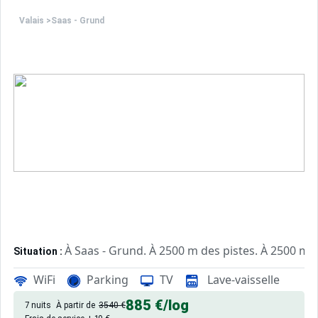
Valais
>
Saas - Grund
À Saas - Grund. À 2500 m des pistes. À 2500 m d
Situation :
châlet de qualité, de 65 m² avec jardin, patio.
Châlet :
WiFi
Parking
TV
Lave-vaisselle
885 €
/log
7 nuits
À partir de
3540 €