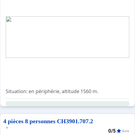
Situation: en périphérie, altitude 1560 m.
Terrain (utilisation commune avec les autres vacanciers): 
Aménagements extérieurs(à usage privatif) : petit espace e
Services complémentaires: Local à ski et chaussures.
4 pièces 8 personnes CH3901.707.2
? Distances:
0/5
Avis
Centre Saas-Grund env. 150 m. Saas Fee env. 4 km. Visp 