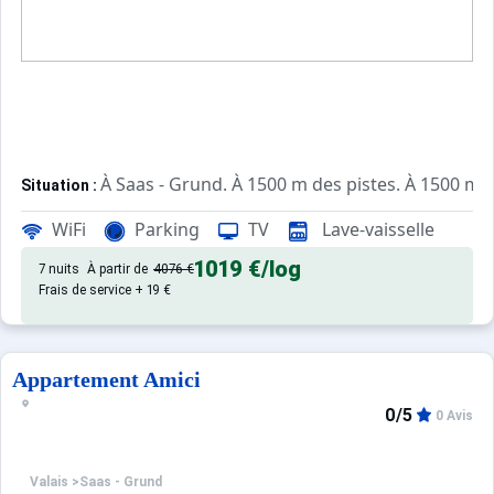
À Saas - Grund. À 1500 m des pistes. À 1500 m d
Situation :
d'excellente qualité, de 65 m² a
Appartement de particulier :
WiFi
Parking
TV
Lave-vaisselle
1019 €
/log
7 nuits
À partir de
4076 €
Frais de service + 19 €
Appartement Amici
0/5
0 Avis
Valais
>
Saas - Grund