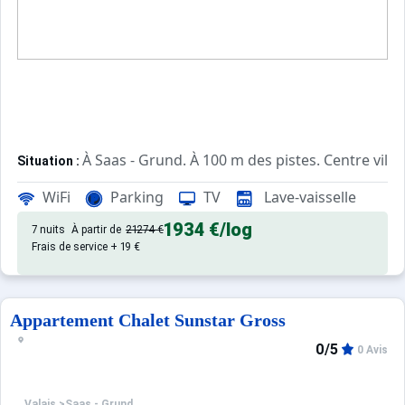
À Saas - Grund. À 100 m des pistes. Centre ville
Situation :
de qualité, de 106 m² avec balc
Appartement de particulier :
WiFi
Parking
TV
Lave-vaisselle
1934 €
/log
7 nuits
À partir de
21274 €
Frais de service + 19 €
Appartement Chalet Sunstar Gross
0/5
0 Avis
Valais
>
Saas - Grund