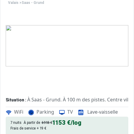
Valais
>
Saas - Grund
À Saas - Grund. À 100 m des pistes. Centre ville
Situation :
de qualité, de 65 m² avec balcon
Appartement de particulier :
WiFi
Parking
TV
Lave-vaisselle
1153 €
/log
7 nuits
À partir de
6918 €
Frais de service + 19 €