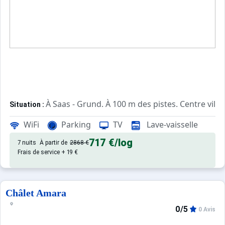
À Saas - Grund. À 100 m des pistes. Centre ville
Situation :
de qualité, de 32 m² avec patio.
Appartement de particulier :
WiFi
Parking
TV
Lave-vaisselle
717 €
/log
7 nuits
À partir de
2868 €
Frais de service + 19 €
Châlet Amara
0/5
0 Avis