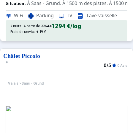
À Saas - Grund. À 1500 m des pistes. À 1500 m d
Situation :
d'excellente qualité, de 105 m² 
Appartement de particulier :
WiFi
Parking
TV
Lave-vaisselle
1294 €
/log
7 nuits
À partir de
7764 €
Frais de service + 19 €
Châlet Piccolo
0/5
0 Avis
Valais
>
Saas - Grund