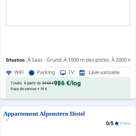
À Saas - Grund. À 1000 m des pistes. À 2000 m d
Situation :
d'excellente qualité, de 80 m² av
Appartement de particulier :
WiFi
Parking
TV
Lave-vaisselle
986 €
/log
7 nuits
À partir de
3944 €
Frais de service + 19 €
Appartement Alpenstern Distel
0/5
0 Avis