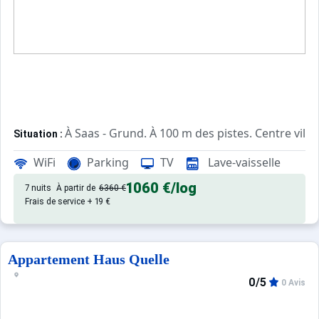
À Saas - Grund. À 100 m des pistes. Centre ville
Situation :
de qualité, de 54 m² avec balco
Appartement de particulier :
WiFi
Parking
TV
Lave-vaisselle
1060 €
/log
7 nuits
À partir de
6360 €
Frais de service + 19 €
Appartement Haus Quelle
0/5
0 Avis