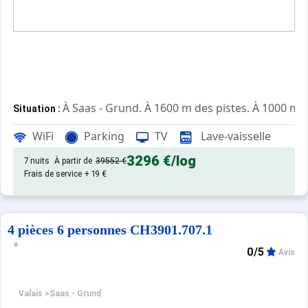
À Saas - Grund. À 1600 m des pistes. À 1000 m d
Situation :
châlet d'excellente qualité, de 230 m² avec balcon, 
Châlet :
WiFi
Parking
TV
Lave-vaisselle
3296 €
/log
7 nuits
À partir de
39552 €
Frais de service + 19 €
4 pièces 6 personnes CH3901.707.1
0/5
Avis
Valais
>
Saas - Grund