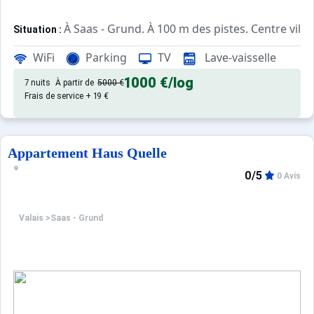
À Saas - Grund. À 100 m des pistes. Centre ville
Situation :
de qualité, de 52 m² avec balco
Appartement de particulier :
WiFi
Parking
TV
Lave-vaisselle
1000 €
/log
7 nuits
À partir de
5000 €
Frais de service + 19 €
Appartement Haus Quelle
0/5
0 Avis
Valais
>
Saas - Grund