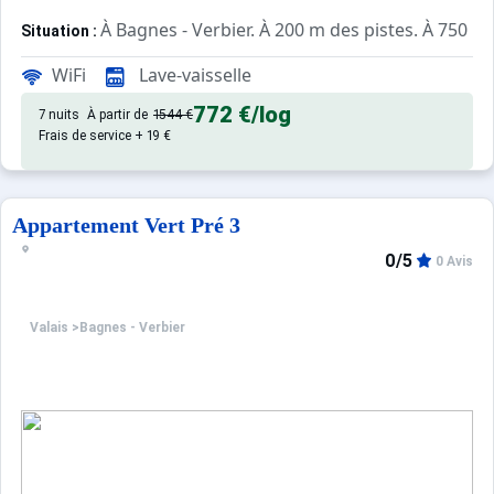
À Bagnes - Verbier. À 200 m des pistes. À 750 m 
Situation :
, de 35 m² avec balcon.
Appartement de particulier :
WiFi
Lave-vaisselle
772 €
/log
7 nuits
À partir de
1544 €
Frais de service + 19 €
Appartement Vert Pré 3
0/5
0 Avis
Valais
>
Bagnes - Verbier