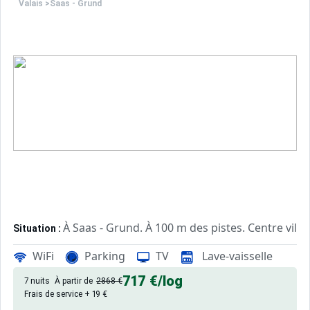
Valais
>
Saas - Grund
À Saas - Grund. À 100 m des pistes. Centre ville
Situation :
de qualité, de 32 m² avec patio.
Appartement de particulier :
WiFi
Parking
TV
Lave-vaisselle
717 €
/log
7 nuits
À partir de
2868 €
Frais de service + 19 €