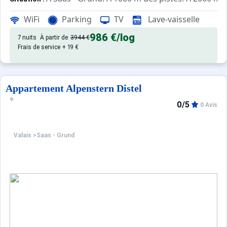
d'excellente qualité, de 80 m² av
Appartement de particulier :
WiFi
Parking
TV
Lave-vaisselle
986 €
/log
7 nuits
À partir de
3944 €
Frais de service + 19 €
Appartement Alpenstern Distel
0/5
0 Avis
Valais
>
Saas - Grund