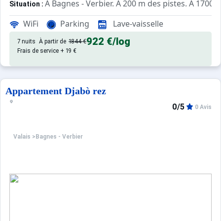
À Bagnes - Verbier. À 200 m des pistes. À 1700 m
Situation :
de qualité, de 40 m²
Appartement de particulier :
WiFi
Parking
Lave-vaisselle
922 €
/log
7 nuits
À partir de
1844 €
Frais de service + 19 €
Appartement Djabò rez
0/5
0 Avis
Valais
>
Bagnes - Verbier