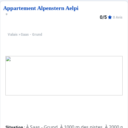
Appartement Alpenstern Aelpi
0/5
0 Avis
Valais
>
Saas - Grund
À Saas - Grund. À 1000 m des pistes. À 2000 m d
Situation :