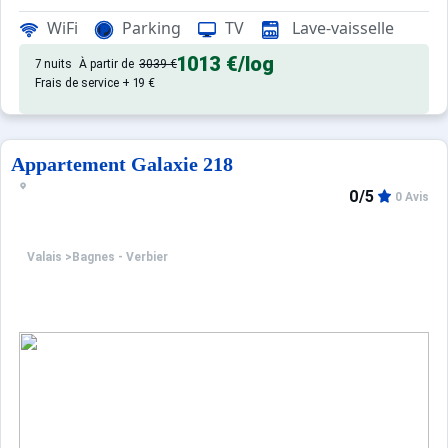
de qualité, de 50 m² avec terras
Appartement de particulier :
WiFi
Parking
TV
Lave-vaisselle
1013 €
/log
7 nuits
À partir de
3039 €
Frais de service + 19 €
Appartement Galaxie 218
0/5
0 Avis
Valais
>
Bagnes - Verbier