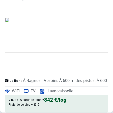
À Bagnes - Verbier. À 600 m des pistes. À 600 m 
Situation :
de qualité, de 30 m²
Appartement de particulier :
WiFi
TV
Lave-vaisselle
842 €
/log
7 nuits
À partir de
1684 €
Frais de service + 19 €