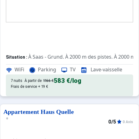
À Saas - Grund. À 2000 m des pistes. À 2000 m d
Situation :
de qualité, de 40 m² avec terrass
Appartement de particulier :
WiFi
Parking
TV
Lave-vaisselle
583 €
/log
7 nuits
À partir de
1166 €
Frais de service + 19 €
Appartement Haus Quelle
0/5
0 Avis