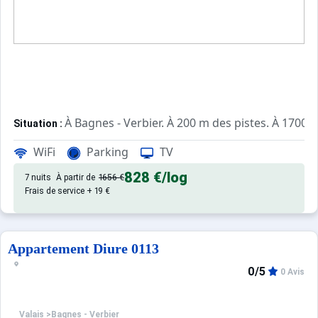
À Bagnes - Verbier. À 200 m des pistes. À 1700 m
Situation :
, de 30 m² avec balcon.
Appartement de particulier :
WiFi
Parking
TV
828 €
/log
7 nuits
À partir de
1656 €
Frais de service + 19 €
Appartement Diure 0113
0/5
0 Avis
Valais
>
Bagnes - Verbier