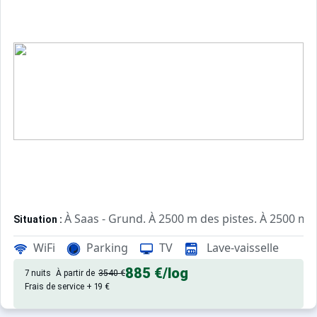
À Saas - Grund. À 2500 m des pistes. À 2500 m d
Situation :
châlet de qualité, de 65 m² avec jardin, patio.
Châlet :
WiFi
Parking
TV
Lave-vaisselle
885 €
/log
7 nuits
À partir de
3540 €
Frais de service + 19 €