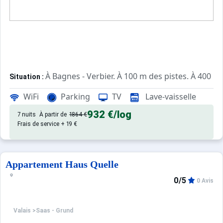
À Bagnes - Verbier. À 100 m des pistes. À 400 m 
Situation :
de qualité, de 30 m² avec terras
Appartement de particulier :
WiFi
Parking
TV
Lave-vaisselle
932 €
/log
7 nuits
À partir de
1864 €
Frais de service + 19 €
Appartement Haus Quelle
0/5
0 Avis
Valais
>
Saas - Grund