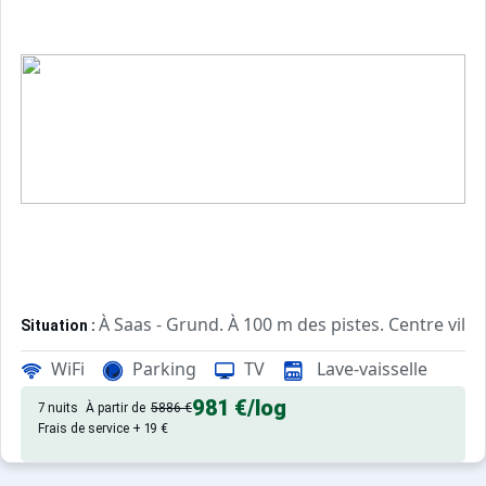
À Saas - Grund. À 100 m des pistes. Centre ville
Situation :
de qualité, de 55 m² avec terras
Appartement de particulier :
WiFi
Parking
TV
Lave-vaisselle
981 €
/log
7 nuits
À partir de
5886 €
Frais de service + 19 €