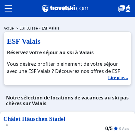
Packages
Accueil
>
ESF Suisse
>
ESF Valais
ESF Valais
Stations
Réservez votre séjour au ski à Valais
Vous désirez profiter pleinement de votre séjour
avec une ESF Valais ? Découvrez nos offres de ESF
Hébergements
Valais pour skier sans limite à noel, jour de l'an,
Lire plus...
février. Fermez les yeux et imaginez… Profitez de
votre ESF Valais , une station réputée et moderne où
Bons plans
Notre sélection de locations de vacances au ski pas
vous pourrez mêler les plaisirs de la glisse sur les
chères sur Valais
pistes de ski et des activités en totale immersion
avec la beauté des paysages montagnards. Pour un
☼ Montagne été
Châlet Häuschen Stadel
week-end ou pour 7 jours en ESF Valais , en famille
ou entre amis, c'est l'occasion parfaite pour créer
0/5
0 Avis