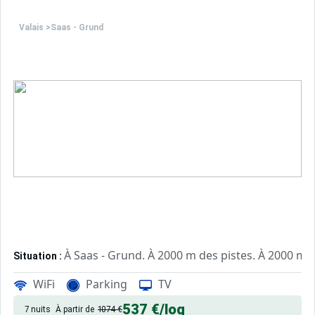
des souvenirs uniques de vos vacances au ski.
Sites CSE & Groupes
Valais
>
Saas - Grund
À Saas - Grund. À 2000 m des pistes. À 2000 m d
Situation :
châlet de qualité, de 18 m² avec jardin, patio.
Châlet :
WiFi
Parking
TV
537 €
/log
7 nuits
À partir de
1074 €