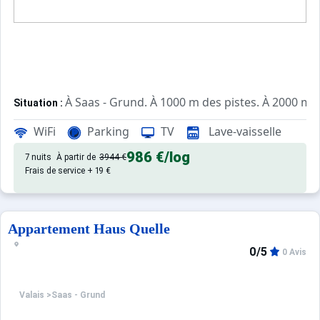
À Saas - Grund. À 1000 m des pistes. À 2000 m d
Situation :
d'excellente qualité, de 60 m² a
Appartement de particulier :
WiFi
Parking
TV
Lave-vaisselle
986 €
/log
7 nuits
À partir de
3944 €
Frais de service + 19 €
Appartement Haus Quelle
0/5
0 Avis
Valais
>
Saas - Grund