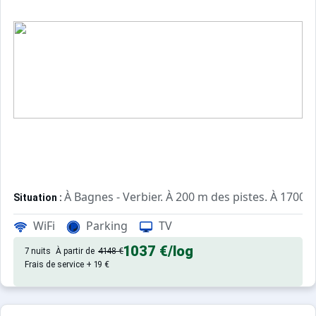
À Bagnes - Verbier. À 200 m des pistes. À 1700 m
Situation :
de qualité, de 35 m² avec balco
Appartement de particulier :
WiFi
Parking
TV
1037 €
/log
7 nuits
À partir de
4148 €
Frais de service + 19 €