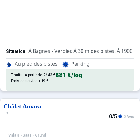
À Bagnes - Verbier. À 30 m des pistes. À 1900 m 
Situation :
, de 36 m² avec terrasse.
Appartement de particulier :
Au pied des pistes
Parking
881 €
/log
7 nuits
À partir de
2643 €
Frais de service + 19 €
Châlet Amara
0/5
0 Avis
Valais
>
Saas - Grund