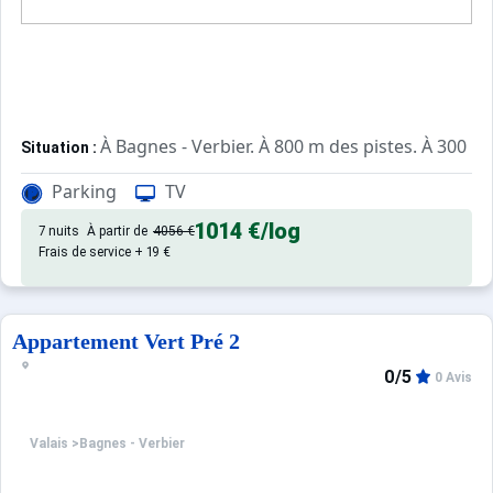
À Bagnes - Verbier. À 800 m des pistes. À 300 m 
Situation :
, de 35 m² avec balcon.
Appartement de particulier :
Parking
TV
1014 €
/log
7 nuits
À partir de
4056 €
Frais de service + 19 €
Appartement Vert Pré 2
0/5
0 Avis
Valais
>
Bagnes - Verbier