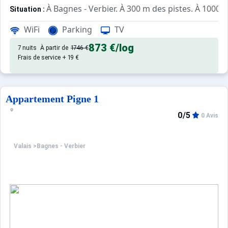
À Bagnes - Verbier. À 300 m des pistes. À 1000 m
Situation :
de qualité, de 54 m² avec terras
Appartement de particulier :
WiFi
Parking
TV
873 €
/log
7 nuits
À partir de
1746 €
Frais de service + 19 €
Appartement Pigne 1
0/5
0 Avis
Valais
>
Bagnes - Verbier