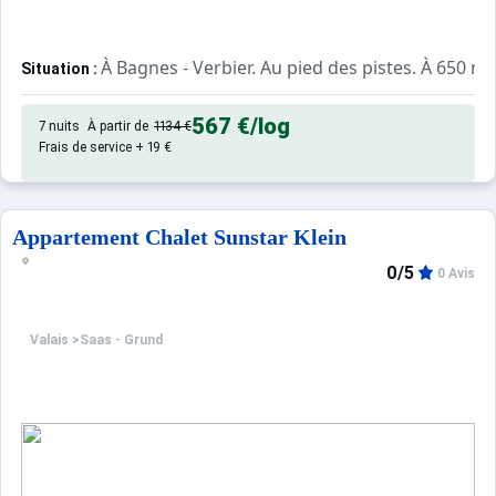
À Bagnes - Verbier. Au pied des pistes. À 650 m 
Situation :
, de 25 m²
Appartement de particulier :
567 €
/log
7 nuits
À partir de
1134 €
Frais de service + 19 €
Appartement Chalet Sunstar Klein
0/5
0 Avis
Valais
>
Saas - Grund