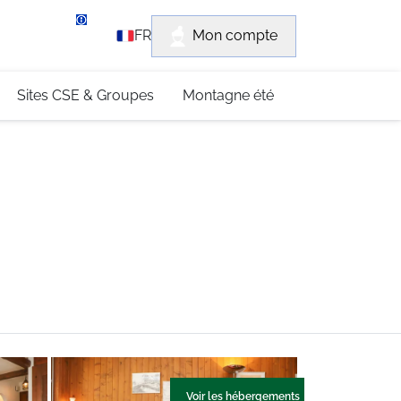
rvice client
Mon compte
FR
3 (0)4 79 96 30 69
Sites CSE & Groupes
Montagne été
Voir les hébergements