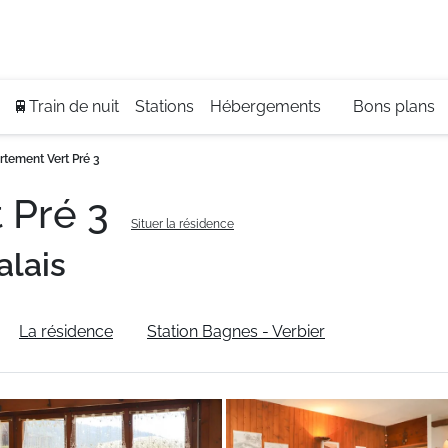
Se
+3
🚆Train de nuit
Stations
Hébergements
Bons plans
tement Vert Pré 3
 Pré 3
Situer la résidence
alais
La résidence
Station Bagnes - Verbier