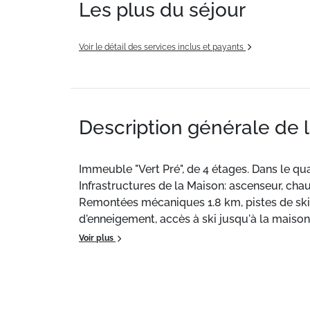
Les plus du séjour
Voir le détail des services inclus et payants
Description générale de 
Immeuble "Vert Pré", de 4 étages. Dans le quar
Infrastructures de la Maison: ascenseur, cha
Remontées mécaniques 1.8 km, pistes de ski 2
d'enneigement, accès à ski jusqu'à la maison
Voir plus
Situation :
À Bagnes - Verbier.
Appartement de particulier :
, de 30 m² avec