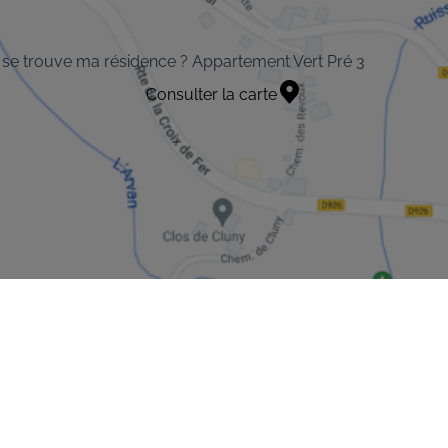
se trouve ma résidence ? Appartement Vert Pré 3
Consulter la carte