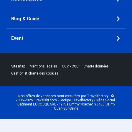
Blog & Guide
Event
|
|
|
|
Site map
Mentions légales
CGV - CGU
Charte données
Gestion et charte des cookies
Nos offres de vacances sont assurées par Travelfactory - ©
2005-2025 Travelski.com - Groupe Travelfactory - Siège Social :
Bâtiment EUROSQUARE - 19 rue Emmy Noether, 93400 Saint-
Ouen-Sur-Seine