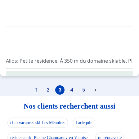
Allos: Petite résidence. À 350 m du domaine skiable. Pl
1
2
3
4
5
Nos clients recherchent aussi
club vacances ski Les Ménuires
l arlequin
résidence ski Plagne Champagny en Vanoise
muséonavette