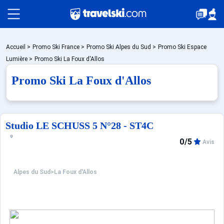
Packages
Accueil
>
Promo Ski France
>
Promo Ski Alpes du Sud
>
Promo Ski Espace
Lumière
>
Promo Ski La Foux d'Allos
Promo Ski La Foux d'Allos
Stations
Hébergements
Studio LE SCHUSS 5 N°28 - ST4C
0/5
Avis
Bons plans
Alpes du Sud
>
La Foux d'Allos
Montagne été