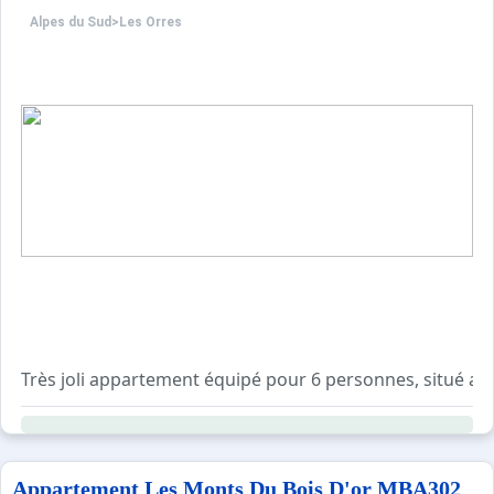
Alpes du Sud
>
Les Orres
L’appartement BMD 802 offre une superficie de 60 m² av
- Une pièce à vivre 30m² avec un canapé lit 2 places ;
- Un coin cuisine
- Une chambre avec 2 lits simples en 80*190 cm ;
- Une chambre avec lit double en 160*190 cm ;
- Une spacieuse salle de bain ;
- Une buanderie avec lave-linge et sèche-linge
- Un balcon vue montagnes - Fôrest ;
- Box à skis privatif.
Voyagez léger en profitant d'un large choix de prestations
Le jour de votre arrivée, l’appartement sera disponible 
Très joli appartement équipé pour 6 personnes, situé au 
La remise des clés se fera à l'agence LOGEVAC située R
Appartement Les Monts Du Bois D'or MBA302