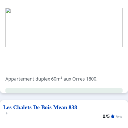
Appartement duplex 60m² aux Orres 1800.
Cet espace convivial crée par un architecte a été réalisé
Nous avons souhaité un lieu offrant confort et intimité, d
Les Chalets De Bois Mean 838
Une belle balade en montagne, tout au long de l'année, d
0/5
Avis
La résidence Les Chalets de Bois Méan bénéficie d’une pis