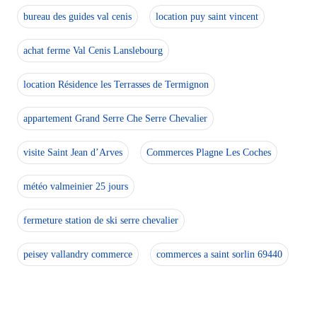
bureau des guides val cenis
location puy saint vincent
Imaginez vos vacances dans ce bien grâce à la visite virtu
achat ferme Val Cenis Lanslebourg
Le jour de votre arrivée, l’appartement sera disponible 
location Résidence les Terrasses de Termignon
appartement Grand Serre Che Serre Chevalier
visite Saint Jean d’Arves
Commerces Plagne Les Coches
météo valmeinier 25 jours
fermeture station de ski serre chevalier
peisey vallandry commerce
commerces a saint sorlin 69440