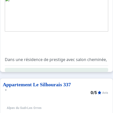
Dans une résidence de prestige avec salon cheminée, coin
La remise des clés se fera directement auprès de l'age
Appartement Le Silhourais 337
0/5
Avis
Alpes du Sud
>
Les Orres