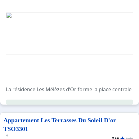
La résidence Les Mélèzes d’Or forme la place centrale de
L’appartement MZ1304 offre une superficie de 45m² avec
Il se compose comme suit :
- Une pièce à vivre avec canapé lit 2 places et canapé B
Appartement Les Terrasses Du Soleil D'or
- Coin cuisine ;
TSO3301
- Un chambres avec lit 2 places 140*190 cm ;
0/5