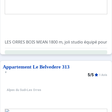
LES ORRES BOIS MEAN 1800 m, joli studio équipé pour 4 
Box à skis dans la résidence.
La remise des clés se fera à l'agence LOGEVAC située R
Appartement Le Belvedere 313
5/5
1 Avis
Alpes du Sud
>
Les Orres