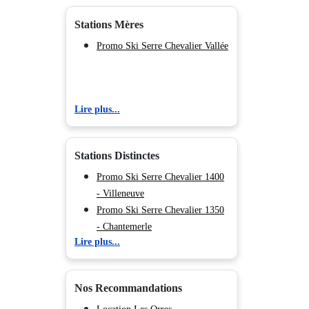
Stations Mères
Promo Ski Serre Chevalier Vallée
Lire plus...
Stations Distinctes
Promo Ski Serre Chevalier 1400
- Villeneuve
Promo Ski Serre Chevalier 1350
- Chantemerle
Lire plus...
Promo Ski Serre Chevalier 1200
- Briançon
Promo Ski Serre Chevalier 1500
Nos Recommandations
- Monêtier Les Bains