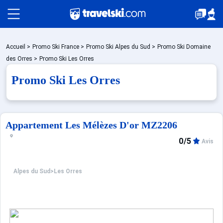
Packages
Accueil
>
Promo Ski France
>
Promo Ski Alpes du Sud
>
Promo Ski Domaine
des Orres
>
Promo Ski Les Orres
Promo Ski Les Orres
Stations
Hébergements
Appartement Les Mélèzes D'or MZ2206
0/5
Avis
Bons plans
Alpes du Sud
>
Les Orres
Montagne été