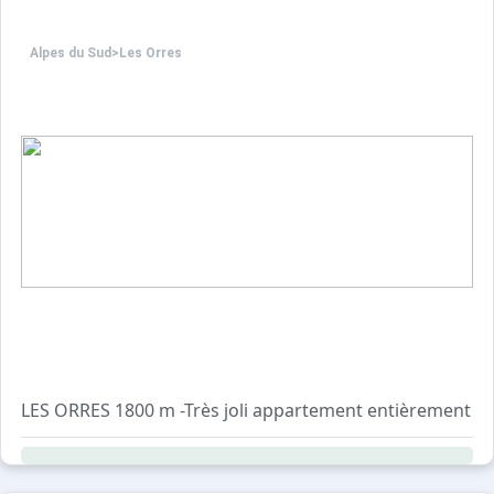
Alpes du Sud
>
Les Orres
La remise des clés se fera à l'agence LOGEVAC située R