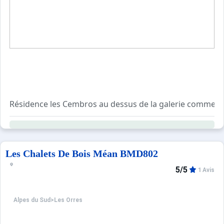
Résidence les Cembros au dessus de la galerie commercial
Wifi fibre inclus.
La remise des clés se fera directement auprès de l'age
Les Chalets De Bois Méan BMD802
5/5
1 Avis
Alpes du Sud
>
Les Orres