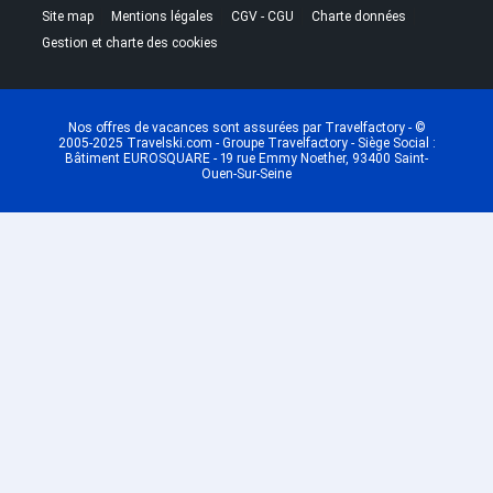
|
|
|
|
Site map
Mentions légales
CGV - CGU
Charte données
Gestion et charte des cookies
Nos offres de vacances sont assurées par Travelfactory - ©
2005-2025 Travelski.com - Groupe Travelfactory - Siège Social :
Bâtiment EUROSQUARE - 19 rue Emmy Noether, 93400 Saint-
Ouen-Sur-Seine