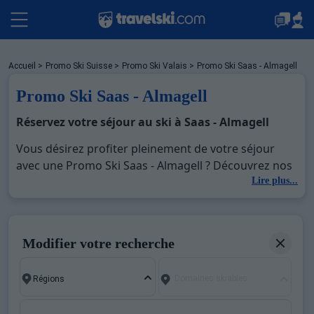
Packages
Accueil
>
Promo Ski Suisse
>
Promo Ski Valais
>
Promo Ski Saas - Almagell
Promo Ski Saas - Almagell
Stations
Réservez votre séjour au ski à Saas - Almagell
Vous désirez profiter pleinement de votre séjour
avec une Promo Ski Saas - Almagell ? Découvrez nos
Hébergements
offres de Promo Ski Saas - Almagell pour skier sans
Lire plus...
limite à noel, jour de l'an, février. Fermez les yeux et
imaginez… Profitez de votre Promo Ski Saas -
Bons plans
Almagell, une station réputée et moderne où vous
Modifier votre recherche
pourrez mêler les plaisirs de la glisse sur les pistes
de ski et des activités en totale immersion avec la
Montagne été
Domaines skiables
beauté des paysages montagnards. Pour un week-
end ou pour 7 jours en Promo Ski Saas - Almagell ,