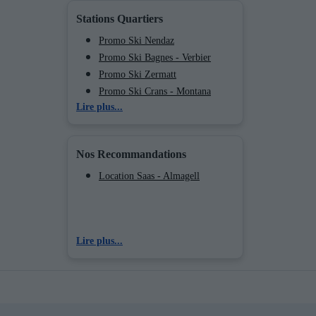
Promo Ski Veysonnaz
Stations Quartiers
Promo Ski Saas - Fee
Promo Ski Saas - Grund
Promo Ski Nendaz
Promo Ski Bagnes - Verbier
Promo Ski Zermatt
Promo Ski Crans - Montana
Lire plus...
Promo Ski Thyon
Promo Ski La Tzoumaz
Promo Ski Veysonnaz
Nos Recommandations
Promo Ski Saas - Fee
Promo Ski Saas - Grund
Location Saas - Almagell
Lire plus...