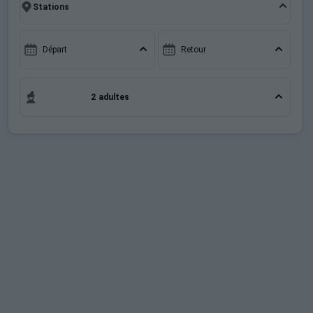
en famille ou entre amis, c'est l'occasion parfaite
Sites CSE & Groupes
pour créer des souvenirs uniques de vos vacances
au ski.
Départ
Retour
2 adultes