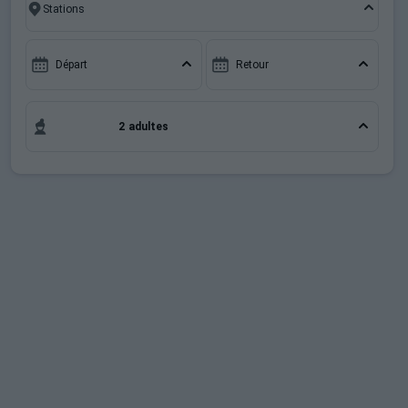
l'occasion parfaite pour créer des souvenirs uniques
Sites CSE & Groupes
de vos vacances au ski.
Départ
Retour
2 adultes