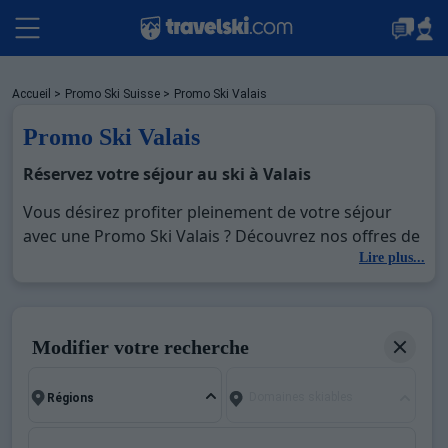
Packages
Accueil
>
Promo Ski Suisse
>
Promo Ski Valais
Promo Ski Valais
Stations
Réservez votre séjour au ski à Valais
Vous désirez profiter pleinement de votre séjour
avec une Promo Ski Valais ? Découvrez nos offres de
Hébergements
Promo Ski Valais pour skier sans limite à noel, jour
Lire plus...
de l'an, février. Fermez les yeux et imaginez… Profitez
de votre Promo Ski Valais , une station réputée et
Bons plans
moderne où vous pourrez mêler les plaisirs de la
Modifier votre recherche
glisse sur les pistes de ski et des activités en totale
immersion avec la beauté des paysages
Montagne été
Domaines skiables
montagnards. Pour un week-end ou pour 7 jours en
Promo Ski Valais , en famille ou entre amis, c'est