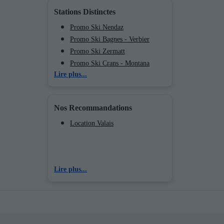
Stations Distinctes
Promo Ski Nendaz
Promo Ski Bagnes - Verbier
Promo Ski Zermatt
Promo Ski Crans - Montana
Lire plus...
Promo Ski Thyon
Promo Ski La Tzoumaz
Promo Ski Veysonnaz
Nos Recommandations
Promo Ski Saas - Fee
Promo Ski Saas - Almagell
Location Valais
Promo Ski Saas - Grund
Lire plus...