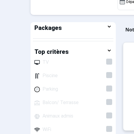
Dépa
Packages
Not
Top critères
TV
Piscine
Parking
Balcon/ Terrasse
Animaux admis
WiFi