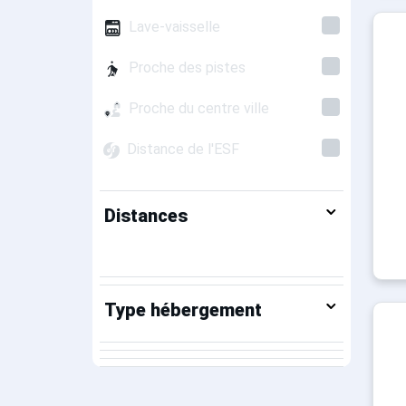
Lave-vaisselle
Proche des pistes
Proche du centre ville
Distance de l'ESF
Distances
Type hébergement