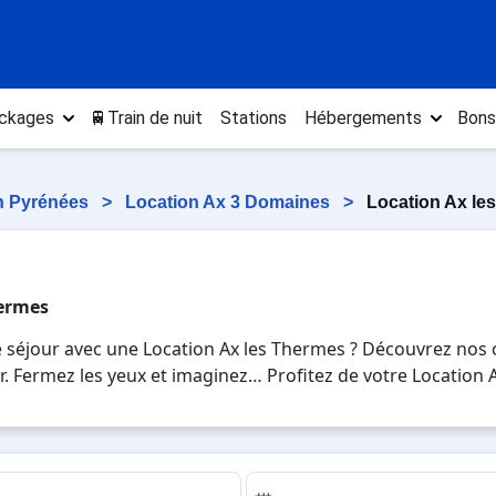
ckages
🚆Train de nuit
Stations
Hébergements
Bons
n Pyrénées
>
Location Ax 3 Domaines
>
Location Ax le
hermes
e séjour avec une Location Ax les Thermes ? Découvrez nos 
rier. Fermez les yeux et imaginez… Profitez de votre Location
 de la glisse sur les pistes de ski et des activités en tota
ours en Location Ax les Thermes , en famille ou entre amis
.