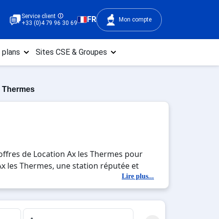
Service client
FR
Mon compte
+33 (0)4 79 96 30 69
 plans
Sites CSE & Groupes
s Thermes
offres de Location Ax les Thermes pour
 Ax les Thermes, une station réputée et
le immersion avec la beauté des paysages
Lire plus...
, c'est l'occasion parfaite pour créer des