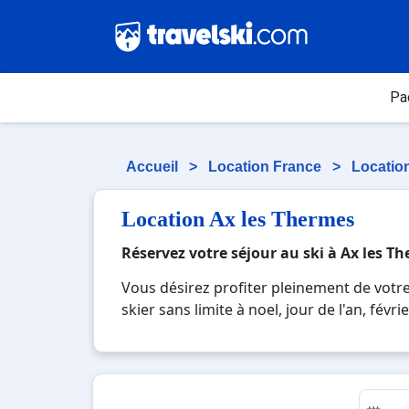
Pa
Accueil
>
Location France
>
Locatio
Location Ax les Thermes
Réservez votre séjour au ski à Ax les T
Vous désirez profiter pleinement de votr
skier sans limite à noel, jour de l'an, fév
moderne où vous pourrez mêler les plaisirs
montagnards. Pour un week-end ou pour 7 j
souvenirs uniques de vos vacances au ski