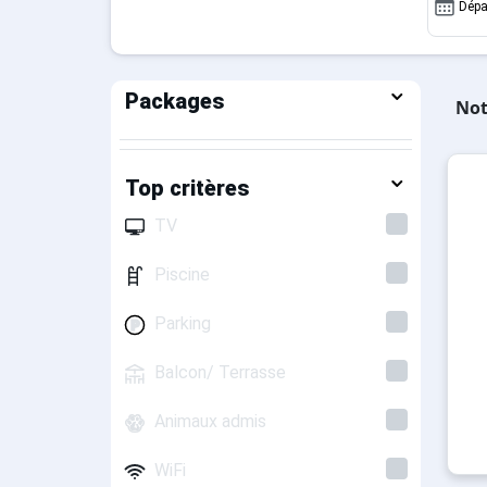
Dépa
Packages
Not
Top critères
TV
Piscine
Parking
Balcon/ Terrasse
Animaux admis
WiFi