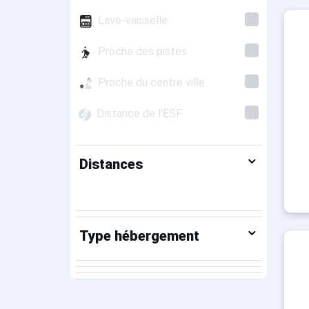
Lave-vaisselle
Proche des pistes
Proche du centre ville
Distance de l'ESF
Distances
Type hébergement