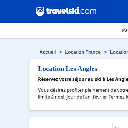
Pa
Accueil
>
Location France
>
Locatio
Location Les Angles
Réservez votre séjour au ski à Les Angl
Vous désirez profiter pleinement de votre
limite à noel, jour de l'an, février. Ferm
pourrez mêler les plaisirs de la glisse su
un week-end ou pour 7 jours en Location L
vos vacances au ski.