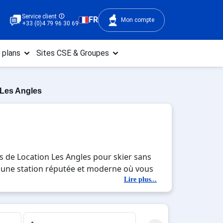
Service client
FR
Mon compte
+33 (0)4 79 96 30 69
 plans
Sites CSE & Groupes
 Les Angles
s de Location Les Angles pour skier sans
es, une station réputée et moderne où vous
c la beauté des paysages montagnards. Pour
Lire plus...
ite pour créer des souvenirs uniques de