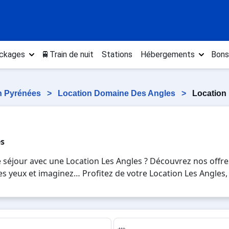
ckages
🚆Train de nuit
Stations
Hébergements
Bons
n Pyrénées
>
Location Domaine Des Angles
>
Location
es
 séjour avec une Location Les Angles ? Découvrez nos offre
ez les yeux et imaginez… Profitez de votre Location Les Angl
r les pistes de ski et des activités en totale immersion ave
es Angles , en famille ou entre amis, c'est l'occasion parfa