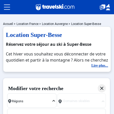
Packages
Accueil
>
Location France
>
Location Auvergne
>
Location Super-Besse
Location Super-Besse
🚆Train de nuit
Réservez votre séjour au ski à Super-Besse
Cet hiver vous souhaitez vous déconnecter de votre
quotidien et partir à la montagne ? Alors ne cherchez
Stations
plus, TravelSki a la solution pour vous. Bienvenue à
Lire plus...
Super Besse, une perle nichée non loin de la cité
médiévale de Saint Anastaise, au cœur des
Hébergements
majestueuses montagnes d'Auvergne. Cette station-
Modifier votre recherche
village de France offre bien plus qu'un simple terrain
de glisse : elle vous invite à vivre une belle expérience
Bons plans
Domaines skiables
immersive, où le charme traditionnel se marie
harmonieusement avec les plaisirs modernes de