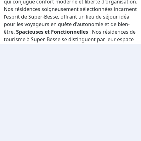
qui conjugue confort moderne et liberté d'organisation.
Nos résidences soigneusement sélectionnées incarnent
l'esprit de Super-Besse, offrant un lieu de séjour idéal
pour les voyageurs en quête d'autonomie et de bien-
être.
Spacieuses et Fonctionnelles
: Nos résidences de
tourisme à Super-Besse se distinguent par leur espace
généreux et leur conception fonctionnelle. Que vous
voyagiez en couple, en famille ou entre amis, vous
trouverez des appartements équipés pour répondre à
vos besoins spécifiques, offrant une atmosphère
accueillante et chaleureuse.
Emplacement Stratégique
: Les résidences que nous proposons bénéficient d'un
emplacement stratégique, à proximité des principaux
points d'intérêt de Super-Besse. Que vous soyez
passionné de ski alpin, de ski de fond ou de simples
balades en montagne, nos résidences vous offrent un
accès facile aux activités qui font de Super-Besse une
destination exceptionnelle. Par exemple, retrouvez vous
au pied des pistes, idéal pour être les premiers à