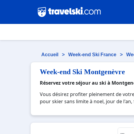
Accueil
>
Week-end Ski France
>
Wee
Week-end Ski Montgenèvre
Réservez votre séjour au ski à Montgen
Vous désirez profiter pleinement de vot
pour skier sans limite à noel, jour de l'a
réputée et moderne où vous pourrez mêler l
paysages montagnards. Pour un week-end o
pour créer des souvenirs uniques de vos 