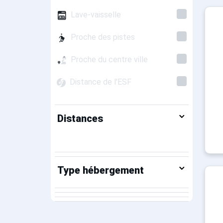
Lave-vaisselle
Proche des pistes
Proche du centre ville
Distance de l'ESF
Distances
Type hébergement