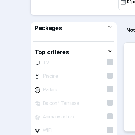
Dépa
Packages
Not
Top critères
TV
Piscine
Parking
Balcon/ Terrasse
Animaux admis
WiFi