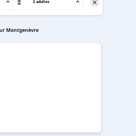
2 adultes
 sur Montgenèvre