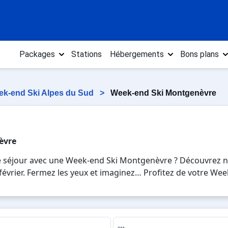
Packages
Stations
Hébergements
Bons plans
k-end Ski Alpes du Sud
>
Week-end Ski Montgenèvre
èvre
re séjour avec une Week-end Ski Montgenèvre ? Découvrez 
n, février. Fermez les yeux et imaginez… Profitez de votre W
es plaisirs de la glisse sur les pistes de ski et des activi
u pour 7 jours en Week-end Ski Montgenèvre , en famille o
vacances au ski.