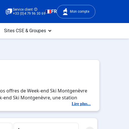
Service client
FR
Mon compte
+33 (0)4 79 96 30 69
Sites CSE & Groupes
nos offres de Week-end Ski Montgenèvre
eek-end Ski Montgenèvre, une station
tés en totale immersion avec la beauté des
Lire plus...
u entre amis, c'est l'occasion parfaite