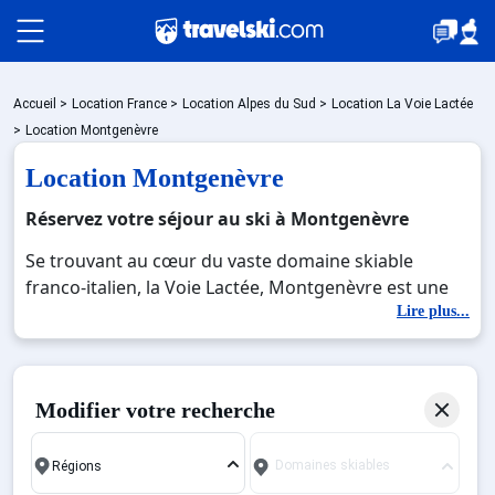
Packages
Accueil
>
Location France
>
Location Alpes du Sud
>
Location La Voie Lactée
>
Location Montgenèvre
Location Montgenèvre
🚆Train de nuit
Réservez votre séjour au ski à Montgenèvre
Se trouvant au cœur du vaste domaine skiable
Stations
franco-italien, la Voie Lactée, Montgenèvre est une
station de ski qui vous propose un cadre formidable
Lire plus...
pour la pratique des sports de glisse. Ce charmant
Hébergements
village de montagne avec une altitude comprise
entre 1 860 et 2 450 mètres (neige garantie) dispose
Modifier votre recherche
d'un domaine de ski alpin s'étendant sur les deux
Bons plans
versants que sont Chalmettes/Gondrans/Aigle pour
Domaines skiables
le secteur nord et Chalvet/Serre-Thibaud au sud. Ses