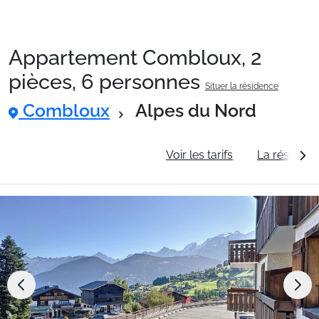
Appartement Combloux, 2
Packages
pièces, 6 personnes
Situer la résidence
Combloux
Alpes du Nord
🚆Train de nuit
Informations générales
Voir les tarifs
La résidenc
Stations
Hébergements
Bons plans