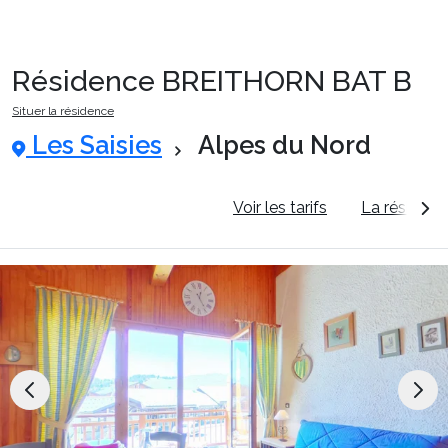
Résidence BREITHORN BAT B
Packages
Situer la résidence
Les Saisies
Alpes du Nord
🚆Train de nuit
Informations générales
Voir les tarifs
La résidenc
Stations
Hébergements
Bons plans