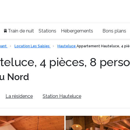
Ser
+33
🚆Train de nuit
Stations
Hébergements
Bons plans
mant
Location Les Saisies
Hauteluce
Appartement Hauteluce, 4 piè
eluce, 4 pièces, 8 pers
u Nord
La résidence
Station Hauteluce