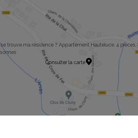
se trouve ma résidence ? Appartement Hauteluce, 4 pièces,
rsonnes
Consulter la carte