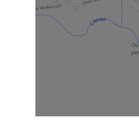
Où 
pe