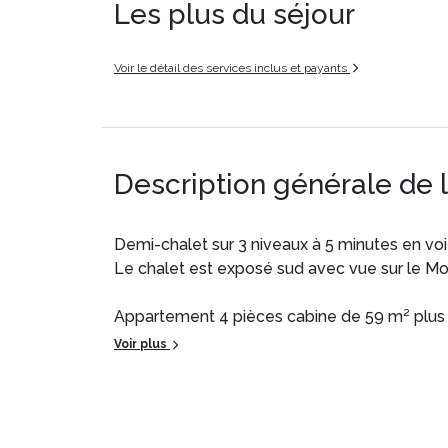
Les plus du séjour
Voir le détail des services inclus et payants
Description générale de 
Demi-chalet sur 3 niveaux à 5 minutes en voit
Le chalet est exposé sud avec vue sur le Mon
Appartement 4 pièces cabine de 59 m² plus 1
L'appartement comprend :
Voir plus
Niveau 0 (RDC) : 1 chambre avec 1 lit en 140
1 cabine avec 2 lits superposés (2 x 80)
1 salle d'eau avec wc séparé
([hidden] le lit supérieur des lits superposés e