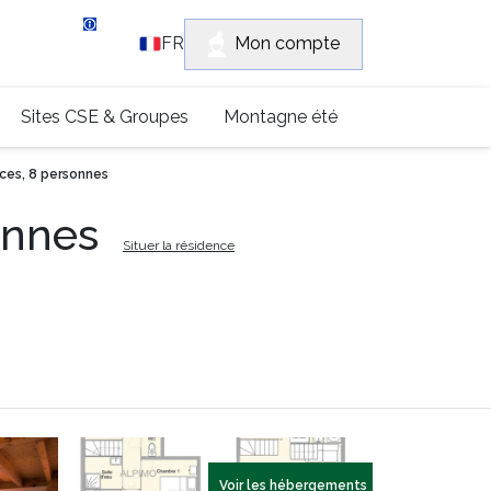
vice client
Mon compte
FR
 (0)4 79 96 30 69
Sites CSE & Groupes
Montagne été
ces, 8 personnes
onnes
Situer la résidence
Voir les hébergements