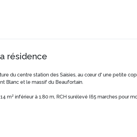
la résidence
ure du centre station des Saisies, au cœur d' une petite cop
t Blanc et le massif du Beaufortain.
4 m² inférieur à 1.80 m, RCH surélevé (65 marches pour mont
st interdit aux - de 6 ans)