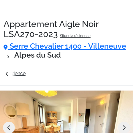
Appartement Aigle Noir
Packages
LSA270-2023
Situer la résidence
Serre Chevalier 1400 - Villeneuve
🚆Train de nuit
Alpes du Sud
Stations
a résidence
Station Serre Chevalier 1400 - Villeneuve
Hébergements
Bons plans