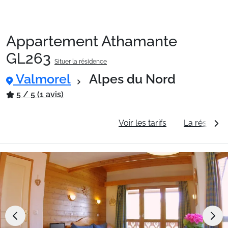
Appartement Athamante
Packages
GL263
Situer la résidence
Valmorel
Alpes du Nord
🚆Train de nuit
5 / 5 (1 avis)
Stations
Informations générales
Voir les tarifs
La résidenc
Hébergements
Bons plans