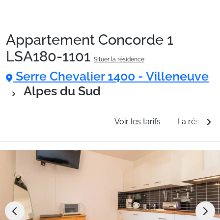
Appartement Concorde 1
Packages
LSA180-1101
Situer la résidence
Serre Chevalier 1400 - Villeneuve
🚆Train de nuit
Alpes du Sud
Stations
Informations générales
Voir les tarifs
La résidenc
Hébergements
Bons plans