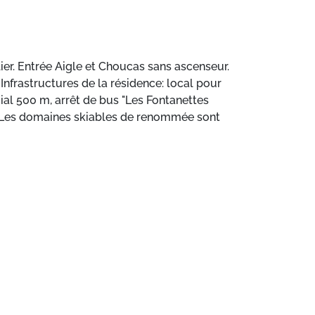
lier. Entrée Aigle et Choucas sans ascenseur.
Infrastructures de la résidence: local pour
ial 500 m, arrêt de bus "Les Fontanettes
m. Les domaines skiables de renommée sont
location de vacances. D’autres appartements