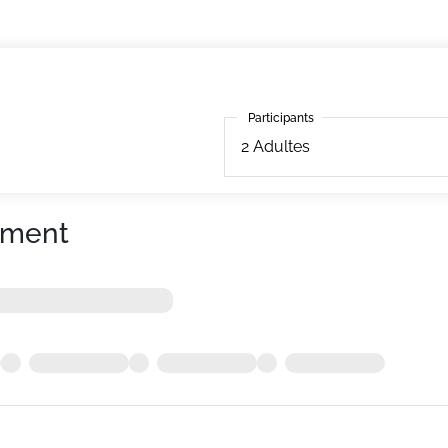
Participants
Participants
2
Adultes
ement