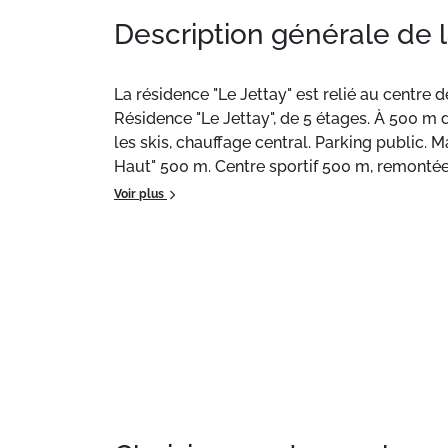
Description générale de 
La résidence "Le Jettay" est relié au centre 
Résidence "Le Jettay", de 5 étages. À 500 m d
les skis, chauffage central. Parking public
Haut" 500 m. Centre sportif 500 m, remonté
facilement accessibles: 3 Vallées. Veuillez 
Voir plus
sont également proposés à la location dans
Situation :
Aux Menuires Fontanettes .
Appartement de particulier :
, de 24 m² situ