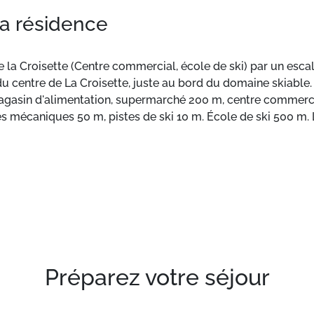
la résidence
de la Croisette (Centre commercial, école de ski) par un esca
u centre de La Croisette, juste au bord du domaine skiable. 
. Magasin d'alimentation, supermarché 200 m, centre commerc
es mécaniques 50 m, pistes de ski 10 m. École de ski 500 
noter: sans ascenseur. La photo ne montre qu’un exemple de 
 cette maison de vacances.
é au 1eravec balcon.
Préparez votre séjour