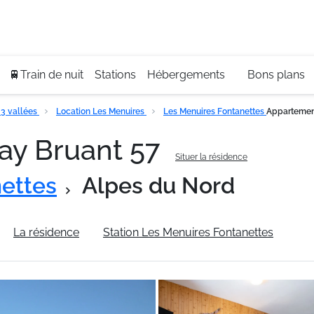
Se
+3
🚆Train de nuit
Stations
Hébergements
Bons plans
3 vallées
Location Les Menuires
Les Menuires Fontanettes
Appartement
ay Bruant 57
Situer la résidence
ettes
Alpes du Nord
La résidence
Station Les Menuires Fontanettes