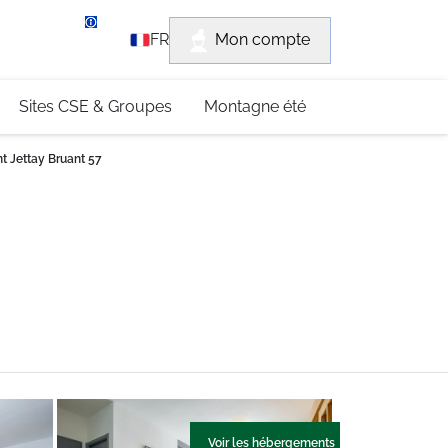
rvice client
Mon compte
FR
3 (0)4 79 96 30 69
Sites CSE & Groupes
Montagne été
 Jettay Bruant 57
Voir les hébergements