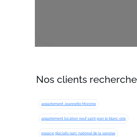
Nos clients recherche
appartement Jeannette Morzine
appartement location neuf saint jean le blanc orpi
espace glacialis parc national de la vanoise