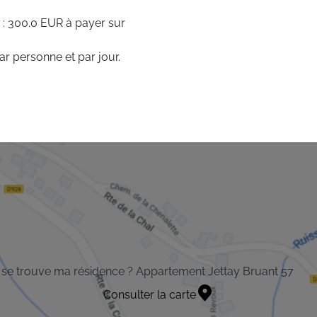
 : 300.0 EUR à payer sur
ar personne et par jour.
se trouve ma résidence ? Appartement Jettay Bruant 57
Consulter la carte