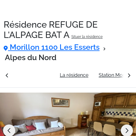
Résidence REFUGE DE
Packages
L'ALPAGE BAT A
Situer la résidence
Morillon 1100 Les Esserts
🚆Train de nuit
Alpes du Nord
Stations
rales
Voir les tarifs
La résidence
Station Morillon
Hébergements
Bons plans