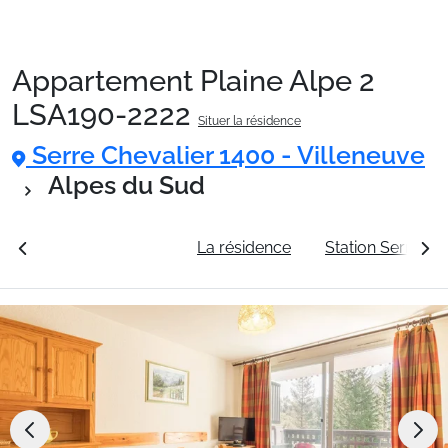
Appartement Plaine Alpe 2
Packages
LSA190-2222
Situer la résidence
Serre Chevalier 1400 - Villeneuve
🚆Train de nuit
Alpes du Sud
Stations
rales
Voir les tarifs
La résidence
Station Serre Ch
Hébergements
Bons plans