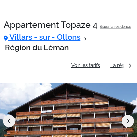
Appartement Topaze 4
Situer la résidence
Packages
Villars - sur - Ollons
Région du Léman
🚆Train de nuit
Informations générales
Voir les tarifs
La résidenc
Stations
Hébergements
Bons plans