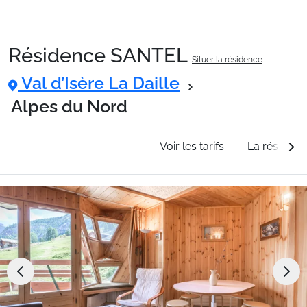
Résidence SANTEL
Situer la résidence
Packages
Val d’Isère La Daille
Alpes du Nord
🚆Train de nuit
Informations générales
Voir les tarifs
La résidenc
Stations
Hébergements
Bons plans