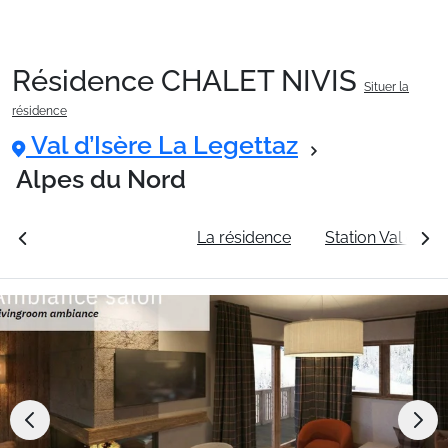
Résidence CHALET NIVIS
Situer la
Packages
résidence
Val d’Isère La Legettaz
🚆Train de nuit
Alpes du Nord
rales
Voir les tarifs
La résidence
Station Val d’Isè
Stations
Hébergements
Bons plans