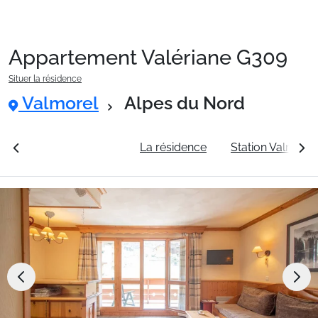
Appartement Valériane G309
Packages
Situer la résidence
Valmorel
Alpes du Nord
🚆Train de nuit
rales
Voir les tarifs
La résidence
Station Valmorel
Stations
Hébergements
Bons plans