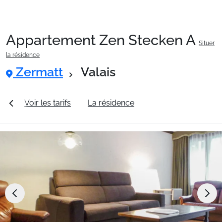
Appartement Zen Stecken A
Situer
Packages
la résidence
Zermatt
Valais
🚆Train de nuit
es
Voir les tarifs
La résidence
Station Zermatt
Stations
Hébergements
Bons plans