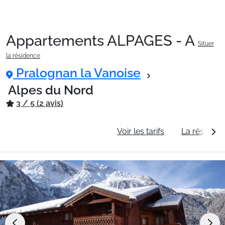
Appartements ALPAGES - A
Situer
Packages
la résidence
Pralognan la Vanoise
🚆Train de nuit
Alpes du Nord
3 / 5 (2 avis)
Stations
Informations générales
Voir les tarifs
La résidenc
Hébergements
Bons plans