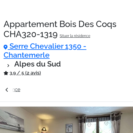
Appartement Bois Des Coqs
Packages
CHA320-1319
Situer la résidence
Serre Chevalier 1350 -
🚆Train de nuit
Chantemerle
Alpes du Sud
Stations
3.9 / 5 (2 avis)
résidence
Station Serre Chevalier 1350 - Chantemerle
Hébergements
Bons plans