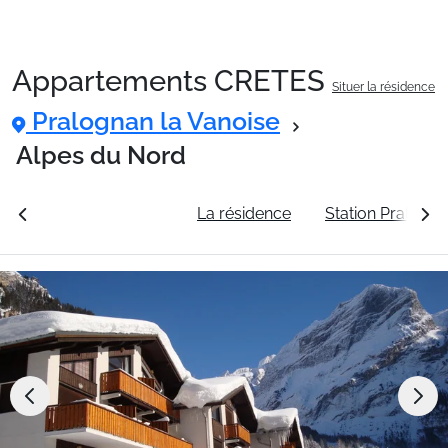
Appartements CRETES
Situer la résidence
Packages
Pralognan la Vanoise
Alpes du Nord
🚆Train de nuit
rales
Voir les tarifs
La résidence
Station Pralogna
Stations
Hébergements
Bons plans