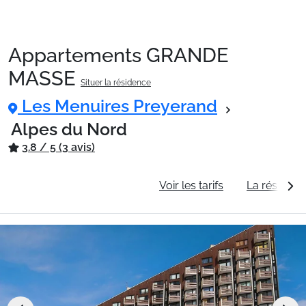
Appartements GRANDE
Packages
MASSE
Situer la résidence
Les Menuires Preyerand
🚆Train de nuit
Alpes du Nord
3.8 / 5 (3 avis)
Stations
Informations générales
Voir les tarifs
La résidenc
Hébergements
Bons plans