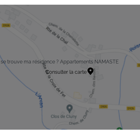
 se trouve ma résidence ? Appartements NAMASTE
Consulter la carte