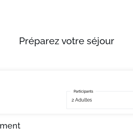
confortables et bien équipés
Préparez votre séjour
Participants
Participants
2
Adultes
ement