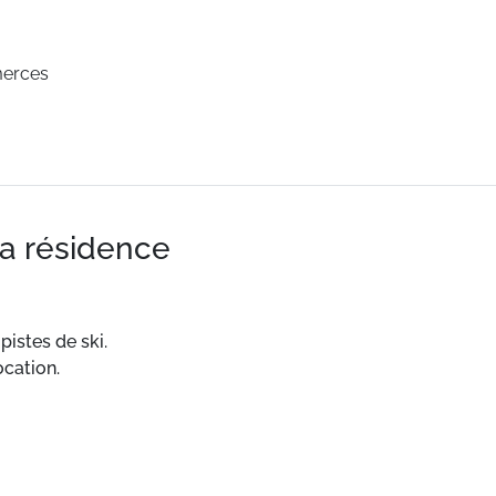
merces
la résidence
istes de ski.
cation.
1 km. ESF à 1 km. Pistes à 500 m.