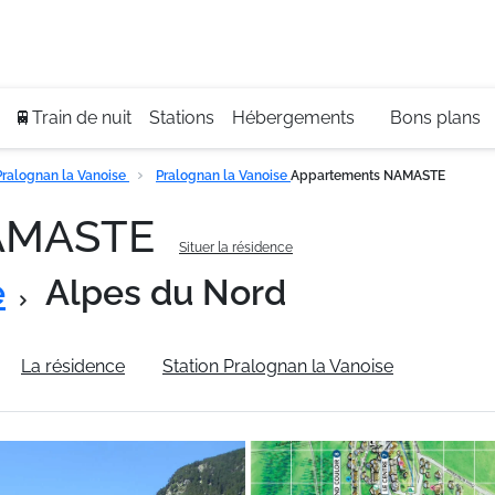
Se
+3
🚆Train de nuit
Stations
Hébergements
Bons plans
ralognan la Vanoise
Pralognan la Vanoise
Appartements NAMASTE
NAMASTE
Situer la résidence
e
Alpes du Nord
La résidence
Station Pralognan la Vanoise