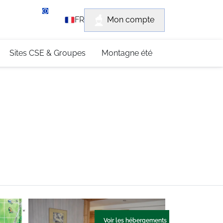
rvice client
Mon compte
FR
3 (0)4 79 96 30 69
Sites CSE & Groupes
Montagne été
Voir les hébergements