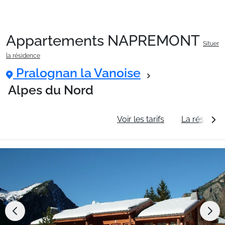
Appartements NAPREMONT
Situer
Packages
la résidence
Pralognan la Vanoise
🚆Train de nuit
Alpes du Nord
Informations générales
Voir les tarifs
La résidenc
Stations
Hébergements
Bons plans